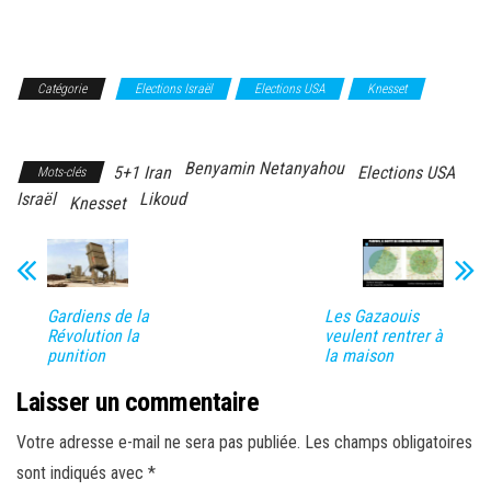
Catégorie
Elections Israël
Elections USA
Knesset
Likoud
Benyamin Netanyahou
5+1 Iran
Elections USA
Mots-clés
Israël
Likoud
Knesset
Gardiens de la
Les Gazaouis
Révolution la
veulent rentrer à
punition
la maison
Laisser un commentaire
Votre adresse e-mail ne sera pas publiée.
Les champs obligatoires
sont indiqués avec
*