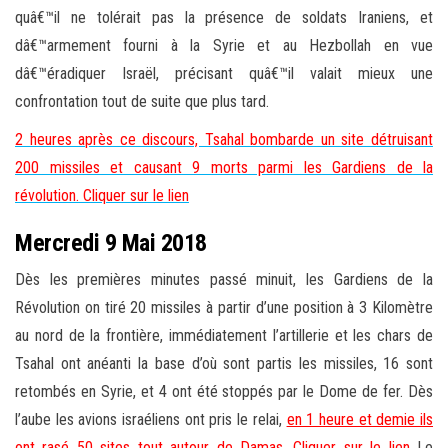
quâ€™il ne tolérait pas la présence de soldats Iraniens, et
dâ€™armement fourni à la Syrie et au Hezbollah en vue
dâ€™éradiquer Israël, précisant quâ€™il valait mieux une
confrontation tout de suite que plus tard.
2 heures après ce discours, Tsahal bombarde un site détruisant
200 missiles et causant 9 morts parmi les Gardiens de la
révolution. Cliquer sur le lien
Mercredi 9 Mai 2018
Dès les premières minutes passé minuit, les Gardiens de la
Révolution on tiré 20 missiles à partir d’une position à 3 Kilomètre
au nord de la frontière, immédiatement l’artillerie et les chars de
Tsahal ont anéanti la base d’où sont partis les missiles, 16 sont
retombés en Syrie, et 4 ont été stoppés par le Dome de fer. Dès
l’aube les avions israéliens ont pris le relai,
en 1 heure et demie ils
ont rasé 50 sites tout autour de Damas. Cliquer sur le lien
Le