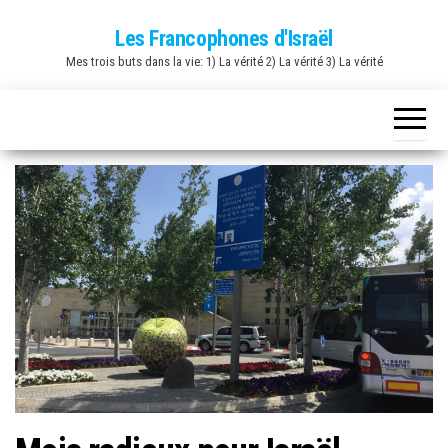
Skip
Les Francophones d'Israël
to
Mes trois buts dans la vie: 1) La vérité 2) La vérité 3) La vérité
the
content