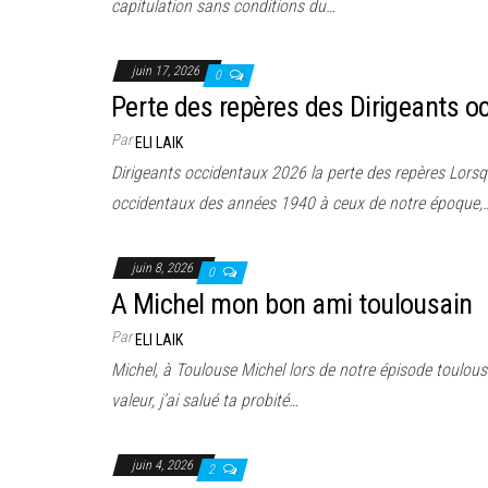
capitulation sans conditions du…
juin 17, 2026
0
Perte des repères des Dirigeants 
Par
ELI LAIK
Dirigeants occidentaux 2026 la perte des repères Lorsq
occidentaux des années 1940 à ceux de notre époque,
juin 8, 2026
0
A Michel mon bon ami toulousain
Par
ELI LAIK
Michel, à Toulouse Michel lors de notre épisode toulousai
valeur, j’ai salué ta probité…
juin 4, 2026
2