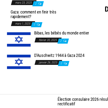
mars 23, 2025
2
D
Gaza: comment en finir très
rapidement?
mars 1, 2025
0
Bibas, les bébés du monde entier
février 20, 2025
2
D’Auschwitz 1944 à Gaza 2024
janvier 26, 2025
0
Élection consulaire 2026 résult
rectificatif