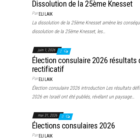
Dissolution de la 25ème Knesset
Par
ELI LAIK
La dissolution de la 25ème Knesset amène les conséque
dissolution de la 25ème Knesset, les…
juin 1, 2026
2
Élection consulaire 2026 résultats d
rectificatif
Par
ELI LAIK
Élection consulaire 2026 introduction Les résultats défi
2026 en Israël ont été publiés, révélant un paysage…
mai 31, 2026
0
Élections consulaires 2026
Par
ELI LAIK