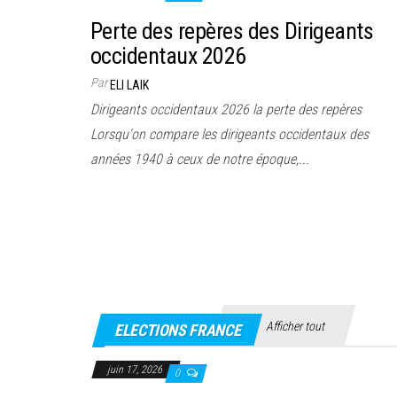
Perte des repères des Dirigeants
occidentaux 2026
Par
ELI LAIK
Dirigeants occidentaux 2026 la perte des repères
Lorsqu'on compare les dirigeants occidentaux des
années 1940 à ceux de notre époque,...
Afficher tout
ELECTIONS FRANCE
juin 17, 2026
0