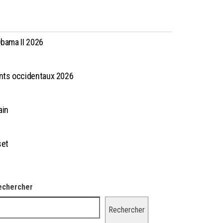
Obama II 2026
ants occidentaux 2026
ain
set
echercher
Rechercher