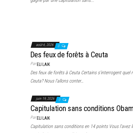
gagne par une capitulation sans...
août 6, 2026
0
Des feux de forêts à Ceuta
Par
ELI LAIK
Des feux de forêts à Ceuta Certains s’interrogent quel r
Ceuta? Nous l’allons conter…
juin 19, 2026
0
Capitulation sans conditions Obam
Par
ELI LAIK
Capitulation sans conditions en 14 points Vous l’avez l