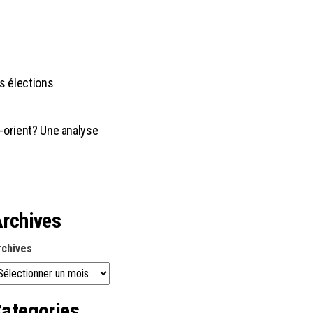
s élections
n-orient? Une analyse
rchives
rchives
ategories