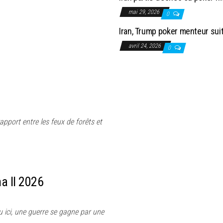
mai 29, 2026
0
Iran, Trump poker menteur sui
avril 24, 2026
0
apport entre les feux de forêts et
a II 2026
u ici, une guerre se gagne par une