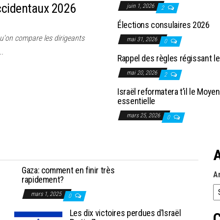
occidentaux 2026
juin 1, 2026
2
Élections consulaires 2026
u'on compare les dirigeants
mai 31, 2026
0
..
Rappel des règles régissant le
mai 20, 2026
2
Israël reformatera t’il le Moye
essentielle
mars 25, 2026
0
A
Gaza: comment en finir très
A
rapidement?
mars 1, 2025
0
Les dix victoires perdues d’Israël
C