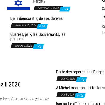
Partie 7
décembre 18, 2024
C
1
De la démocratie, de ses dérives
novembre 20, 2024
Re
0
La
Guerres, paix, les Gouvernants, les
peuples
octobre 1, 2024
1
Perte des repères des Dirige
juin 17, 2026
0
a II 2026
A Michel mon bon ami toulous
juin 8, 2026
0
Vous l'avez lu ici, une guerre se
Iran partie d’échec ou poker 