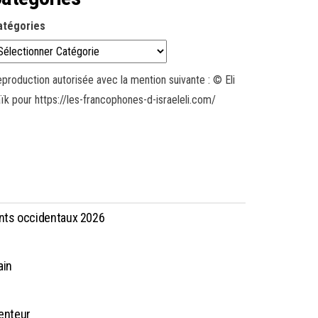
atégories
production autorisée avec la mention suivante : © Eli
ïk pour https://les-francophones-d-israeleli.com/
ants occidentaux 2026
ain
menteur