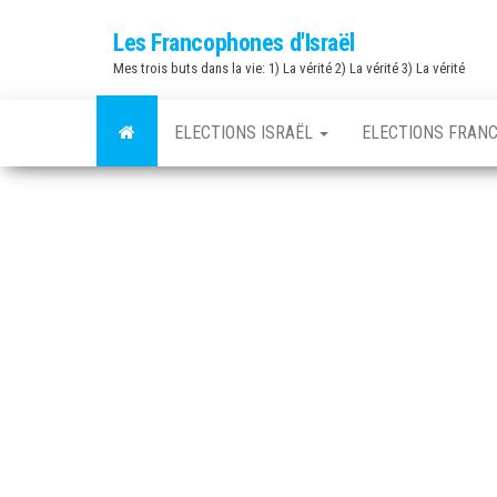
Skip
Les Francophones d'Israël
to
Mes trois buts dans la vie: 1) La vérité 2) La vérité 3) La vérité
the
content
ELECTIONS ISRAËL
ELECTIONS FRAN