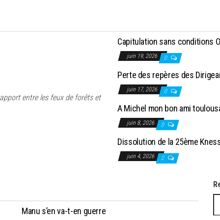
Capitulation sans conditions 
juin 19, 2026
0
Perte des repères des Dirige
juin 17, 2026
0
apport entre les feux de forêts et
A Michel mon bon ami toulous
juin 8, 2026
0
Dissolution de la 25ème Knes
juin 4, 2026
2
R
Manu s’en va-t-en guerre