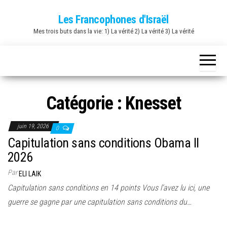
Skip
Les Francophones d'Israël
to
Mes trois buts dans la vie: 1) La vérité 2) La vérité 3) La vérité
the
content
Catégorie :
Knesset
juin 19, 2026
0
Capitulation sans conditions Obama II
2026
Par
ELI LAIK
Capitulation sans conditions en 14 points Vous l’avez lu ici, une
guerre se gagne par une capitulation sans conditions du…