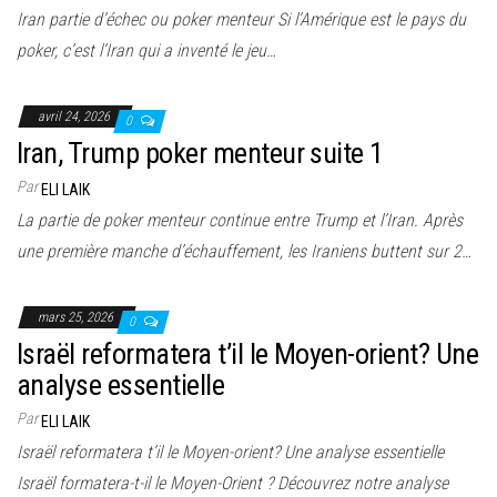
Iran partie d’échec ou poker menteur Si l’Amérique est le pays du
poker, c’est l’Iran qui a inventé le jeu…
avril 24, 2026
0
Iran, Trump poker menteur suite 1
Par
ELI LAIK
La partie de poker menteur continue entre Trump et l’Iran. Après
une première manche d’échauffement, les Iraniens buttent sur 2…
mars 25, 2026
0
Israël reformatera t’il le Moyen-orient? Une
analyse essentielle
Par
ELI LAIK
Israël reformatera t’il le Moyen-orient? Une analyse essentielle
Israël formatera-t-il le Moyen-Orient ? Découvrez notre analyse