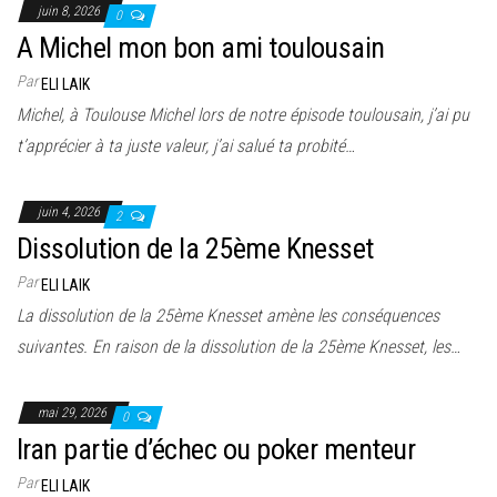
juin 8, 2026
0
A Michel mon bon ami toulousain
Par
ELI LAIK
Michel, à Toulouse Michel lors de notre épisode toulousain, j’ai pu
t’apprécier à ta juste valeur, j’ai salué ta probité…
juin 4, 2026
2
Dissolution de la 25ème Knesset
Par
ELI LAIK
La dissolution de la 25ème Knesset amène les conséquences
suivantes. En raison de la dissolution de la 25ème Knesset, les…
mai 29, 2026
0
Iran partie d’échec ou poker menteur
Par
ELI LAIK