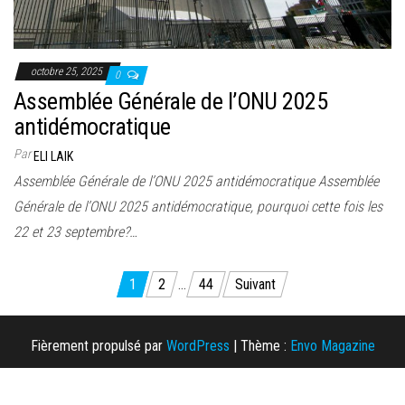
octobre 25, 2025
0
Assemblée Générale de l’ONU 2025
antidémocratique
Par
ELI LAIK
Assemblée Générale de l’ONU 2025 antidémocratique Assemblée
Générale de l’ONU 2025 antidémocratique, pourquoi cette fois les
22 et 23 septembre?…
Pagination
1
2
…
44
Suivant
des
publications
Fièrement propulsé par
WordPress
|
Thème :
Envo Magazine