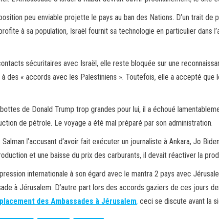
 position peu enviable projette le pays au ban des Nations. D’un trait de 
profite à sa population, Israël fournit sa technologie en particulier dans 
tacts sécuritaires avec Israël, elle reste bloquée sur une reconnaissanc
 à des « accords avec les Palestiniens ». Toutefois, elle a accepté que 
s bottes de Donald Trump trop grandes pour lui, il a échoué lamentableme
tion de pétrole. Le voyage a été mal préparé par son administration.
ce Salman l’accusant d’avoir fait exécuter un journaliste à Ankara, Jo Bid
roduction et une baisse du prix des carburants, il devait réactiver la produ
 pression internationale à son égard avec le mantra 2 pays avec Jérusal
de à Jérusalem. D’autre part lors des accords gaziers de ces jours dern
 déplacement des Ambassades à Jérusalem
,
ceci se discute avant la s