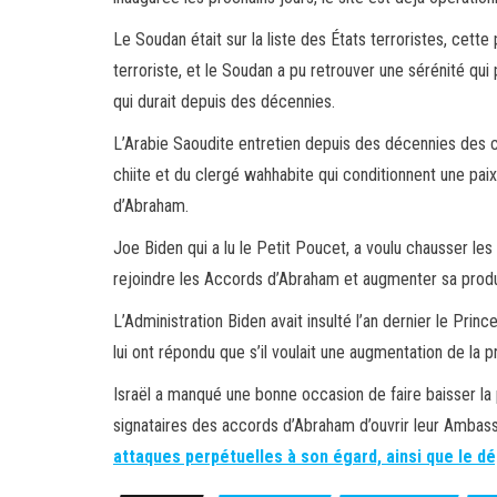
Le Soudan était sur la liste des États terroristes, cette
terroriste, et le Soudan a pu retrouver une sérénité qui 
qui durait depuis des décennies.
L’Arabie Saoudite entretien depuis des décennies des con
chiite et du clergé wahhabite qui conditionnent une paix
d’Abraham.
Joe Biden qui a lu le Petit Poucet, a voulu chausser le
rejoindre les Accords d’Abraham et augmenter sa produc
L’Administration Biden avait insulté l’an dernier le Prin
lui ont répondu que s’il voulait une augmentation de la p
Israël a manqué une bonne occasion de faire baisser la
signataires des accords d’Abraham d’ouvrir leur Ambassa
attaques perpétuelles à son égard, ainsi que le