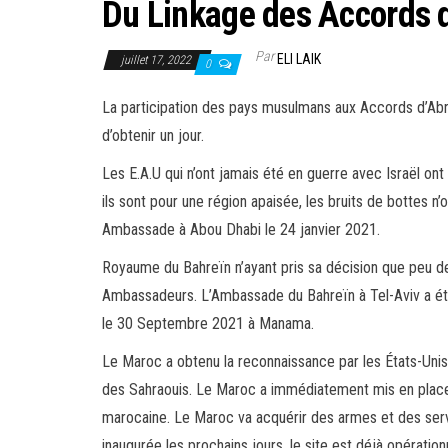
Du Linkage des Accords d
Par
ELI LAIK
juillet 17, 2022
0
La participation des pays musulmans aux Accords d’Abrah
d’obtenir un jour.
Les E.A.U qui n’ont jamais été en guerre avec Israël o
ils sont pour une région apaisée, les bruits de bottes n’o
Ambassade à Abou Dhabi le 24 janvier 2021.
Royaume du Bahreïn n’ayant pris sa décision que peu de
Ambassadeurs. L’Ambassade du Bahreïn à Tel-Aviv a été
le 30 Septembre 2021 à Manama.
Le Maroc a obtenu la reconnaissance par les États-Unis 
des Sahraouis. Le Maroc a immédiatement mis en place u
marocaine. Le Maroc va acquérir des armes et des servi
inaugurée les prochains jours, le site est déjà opératio