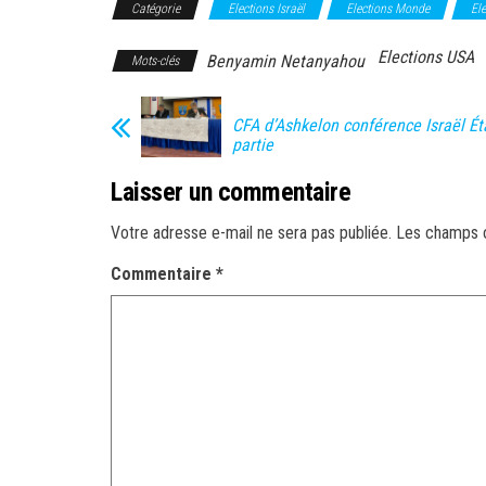
Catégorie
Elections Israël
Elections Monde
El
Elections USA
Benyamin Netanyahou
Mots-clés
CFA d’Ashkelon conférence Israël Ét
partie
Laisser un commentaire
Votre adresse e-mail ne sera pas publiée.
Les champs o
Commentaire
*