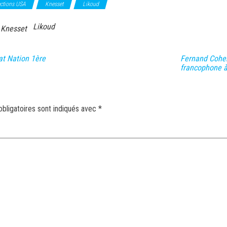
ections USA
Knesset
Likoud
Likoud
Knesset
at Nation 1ère
Fernand Cohen
francophone à
bligatoires sont indiqués avec
*