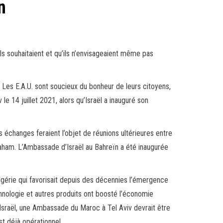
n
ls souhaitaient et qu’ils n’envisageaient même pas
Les E.A.U. sont soucieux du bonheur de leurs citoyens,
 le 14 juillet 2021, alors qu’Israël a inauguré son
échanges feraient l’objet de réunions ultérieures entre
aham. L’Ambassade d’Israël au Bahreïn a été inaugurée
Algérie qui favorisait depuis des décennies l’émergence
hnologie et autres produits ont boosté l’économie
Israël, une Ambassade du Maroc à Tel Aviv devrait être
st déjà opérationnel.