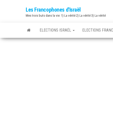
Skip
Les Francophones d'Israël
to
Mes trois buts dans la vie: 1) La vérité 2) La vérité 3) La vérité
the
content
ELECTIONS ISRAËL
ELECTIONS FRAN