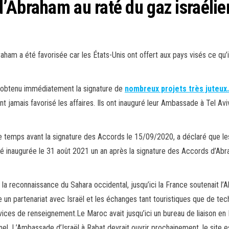
’Abraham au raté du gaz israélie
am a été favorisée car les États-Unis ont offert aux pays visés ce qu’i
nt obtenu immédiatement la signature de
nombreux projets très juteux.
nt jamais favorisé les affaires. Ils ont inauguré leur Ambassade à Tel Aviv
 temps avant la signature des Accords le 15/09/2020, a déclaré que les 
 inaugurée le 31 août 2021 un an après la signature des Accords d’Abr
la reconnaissance du Sahara occidental, jusqu’ici la France soutenait l’
n partenariat avec Israël et les échanges tant touristiques que de tec
ces de renseignement.Le Maroc avait jusqu’ici un bureau de liaison en 
nnel. L’Ambassade d’Israël à Rabat devrait ouvrir prochainement, le site e