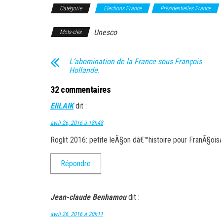
Catégorie
Elections France
Présidentielles France
Unesco
Mots-clés
L’abomination de la France sous François
Hollande.
32 commentaires
EliLAIK
dit :
avril 26, 2016 à 18h48
Roglit 2016: petite leÃ§on dâ€™histoire pour FranÃ§oi
Répondre
Jean-claude Benhamou
dit :
avril 26, 2016 à 20h11