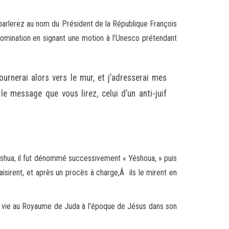
 parlerez au nom du Président de la République François
bomination en signant une motion à l’Unesco prétendant
ournerai alors vers le mur, et j’adresserai mes
e message que vous lirez, celui d’un anti-juif
 Yéhoshua, il fut dénommé successivement « Yéshoua, » puis
aisirent, et après un procès à charge,Â ils le mirent en
 la vie au Royaume de Juda à l’époque de Jésus dans son