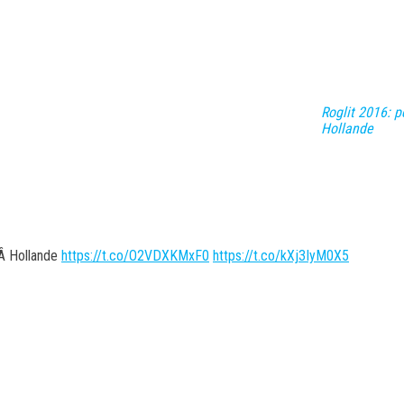
Roglit 2016: p
Hollande
sÂ Hollande
https://t.co/O2VDXKMxF0
https://t.co/kXj3IyM0X5