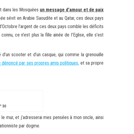
rent dans les Mosquées
un message d’amour et de paix
ée sévit en Arabie Saoudite et au Qatar, ces deux pays
 d’Octobre l’argent de ces deux pays comble les déficits
nu, ce n’est plus la fille ainée de l’Eglise, elle s’est
é d’un scooter et d’un casque, qui comme la grenouille
dénoncé par ses propres amis politiques,
et sa propre
° 30
s le mur, et j’adresserai mes pensées à mon oncle, ainsi
gationniste par dogme.