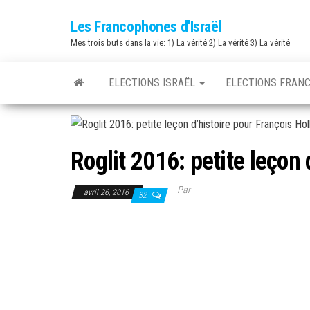
Skip
Les Francophones d'Israël
to
Mes trois buts dans la vie: 1) La vérité 2) La vérité 3) La vérité
the
content
ELECTIONS ISRAËL
ELECTIONS FRAN
Roglit 2016: petite leçon
Par
avril 26, 2016
32