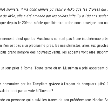
mplot sioniste, il n’a donc jamais pu venir à Akko que les Croisés qu
e de Akko, elle a été amenée par les colons juifs il y a 100 ans seule
 que depuis le 20ème siècle que l’histoire arabe nous enseigne son nar
nnement, c’est que les Musulmans ne sont pas à une incohérence près, 
n n’en est pas à un pléonasme près, les nazislamistes, alliés aux gauchiste
u plus grand nombre des nouveaux venus, les accents vont être supprimé
un jour prier à Rome. Toute terre où un Musulman a prié appartient de 
 construites par les Templiers grÃ¢ce à l’argent de banquiers juifs? 
l valider ceci par un vote à l’Unesco?
ande en personne qui a suivi les traces de son prédécesseur Nicolas Sa