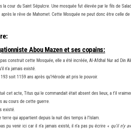
ns la cour du Saint Sépulcre. Une mosquée fut élevée par le fils de Salad
ns après le rêve de Mahomet. Cette Mosquée ne peut donc être celle de s
ire:
égationniste Abou Mazen et ses copains:
’a pas construit cette Mosquée, elle a été incréée, Al-Afdhal Nur ad Din A
’il n’a jamais existé.
193 soit 1159 ans après qu’Hérode ait pris le pouvoir.
tué cet acte, Titus qui le commandait était absent des lieux, a t’il vrai
ifs au cours de cette guerre.
s existé.
terre qui appartient depuis la nuit des temps à l’Islam.
 pu venir ici car il n’a jamais existé, il n’a pas pu écrire «
qu’il n’y 