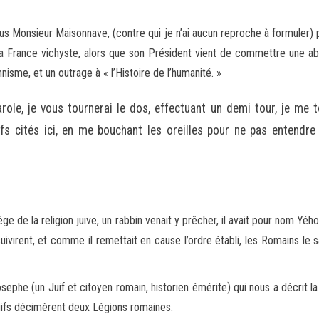
ous Monsieur Maisonnave, (contre qui je n’ai aucun reproche à formuler)
 la France vichyste, alors que son Président vient de commettre une a
nnisme, et un outrage à « l’Histoire de l’humanité. »
role, je vous tournerai le dos, effectuant un demi tour, je me t
s cités ici, en me bouchant les oreilles pour ne pas entendre l
e siège de la religion juive, un rabbin venait y prêcher, il avait pour nom
ivirent, et comme il remettait en cause l’ordre établi, les Romains le s
Josephe (un Juif et citoyen romain, historien émérite) qui nous a décrit
Juifs décimèrent deux Légions romaines.