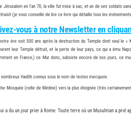
e Jérusalem en l’an 70, la ville fut mise à sac, et un de ses soldats sans
détruisit (je vous conseille de lire ce livre qui détaille tous les évènem
ivez-vous à notre Newsletter en cliquant
tre ère soit 500 ans après la destruction du Temple dont seul le « Ko
rent leur Temple détruit, et la perte de leur pays, ce qui a ému Napolé
ipitamment en France,) ce Mur donc, subsiste encore de nos jours, ce m
 nombreux Hadith connus sous le nom de textes mecquois.
roche Mosquée (celle de Médine) vers la plus éloignée (très certainement
 a du un jour prier à Rome. Toute terre où un Musulman a prié appa