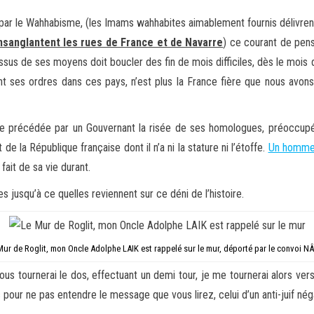
ctée par le Wahhabisme, (les Imams wahhabites aimablement fournis déliv
 ensanglantent les rues de France et de Navarre
) ce courant de pens
essus de ses moyens doit boucler des fin de mois difficiles, dès le mois
t ses ordres dans ces pays, n’est plus la France fière que nous avons con
toire précédée par un Gouvernant la risée de ses homologues, préoccup
e la République française dont il n’a ni la stature ni l’étoffe.
Un homme 
ait de sa vie durant.
 jusqu’à ce quelles reviennent sur ce déni de l’histoire.
Mur de Roglit, mon Oncle Adolphe LAIK est rappelé sur le mur, déporté par le convoi NÂ
ous tournerai le dos, effectuant un demi tour, je me tournerai alors ver
es pour ne pas entendre le message que vous lirez, celui d’un anti-juif né