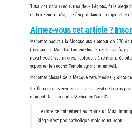
Titus vint alors avec autres deux Légions, fit le siège d
de la « Fenêtre d’or, » le feu prit dans le Temple et le 
Aimez-vous cet article ? Inscr
Mahomet naquit à la Mecque aux alentour de 570 de no
(pourquoi le Mur des Lamentations? car les Juifs y pleu
n’avait coulé ses navires, l’obligeant à rentrer préc
supporter le second Temple agrandi et embelli.
Mahomet chassé de la Mecque vers Médine, y dicta de
Il y fit un rêve, s’envolant sur son cheval de la plus p
moment lÃ . Il mourut à Médine en l’an 632.
Il existe certainement au moins un Musulman qui
Siège n’est pas catholique mais musulman.