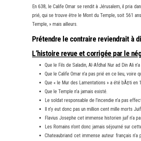
En 638, le Calife Omar se rendit à Jérusalem, il pria da
prié, qui se trouve être le Mont du Temple, soit 561 a
Temple, » mais ailleurs.
Prétendre le contraire reviendrait à d
L’histoire revue et corrigée par le n
Que le Fils de Saladin, Al-Afdhal Nur ad Din Ali n
Que le Calife Omar n’a pas prié en ce lieu, voire qu
Que « le Mur des Lamentations » a été bÃ¢ti en 1
Que le Temple n’a jamais existé.
Le soldat responsable de l’incendie n’a pas effec
Il n’y eut donc pas un million cent mille morts Ju
Flavius Josephe cet immense historien juif n’a pa
Les Romains n’ont donc jamais séjourné sur cette 
Chateaubriand cet immense auteur français n’a pas