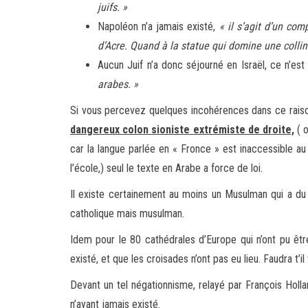
juifs. »
Napoléon n’a jamais existé,
« il s’agit d’un co
d’Acre. Quand à la statue qui domine une collin
Aucun Juif n’a donc séjourné en Israël, ce n’est
arabes. »
Si vous percevez quelques incohérences dans ce raiso
dangereux colon sioniste extrémiste de droite,
( o
car la langue parlée en « Fronce » est inaccessible a
l’école,) seul le texte en Arabe a force de loi.
Il existe certainement au moins un Musulman qui a du 
catholique mais musulman.
Idem pour le 80 cathédrales d’Europe qui n’ont pu être
existé, et que les croisades n’ont pas eu lieu. Faudra t’i
Devant un tel négationnisme, relayé par François Holl
n’ayant jamais existé.