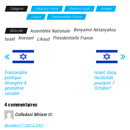
Catégorie
Elections France
Elections Israël
Knesset
Législatives
Likoud
Présidentielles France
Benyamin Netanyahou
Assemblée Nationale
Mots-clés
Knesset
Présidentielle France
Israël
Likoud
Francarabia
Israël, Gaza,
politique
Hezbollah,
étrangère à
pourquoi 7
géométrie
Octobre?
variable
4 commentaires
Colledani Miriam
dit :
décembre 17, 2023 à 21h21