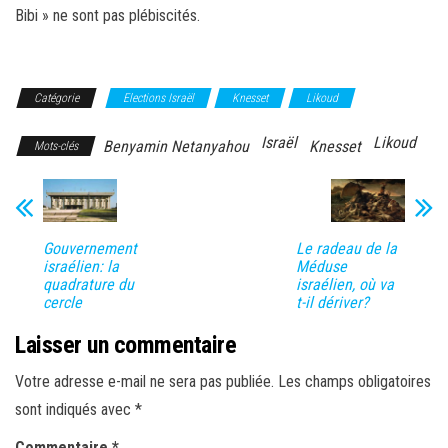
Bibi » ne sont pas plébiscités.
Catégorie
Elections Israël
Knesset
Likoud
Israël
Likoud
Benyamin Netanyahou
Knesset
Mots-clés
Gouvernement
Le radeau de la
israélien: la
Méduse
quadrature du
israélien, où va
cercle
t-il dériver?
Laisser un commentaire
Votre adresse e-mail ne sera pas publiée.
Les champs obligatoires
sont indiqués avec
*
Commentaire
*