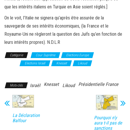
que les intérêts italiens en Turquie en Asie soient réglés.]
On le voit, l’Italie ne signera qu’après être assurée de la
sauvegarde de ses intérêts économiques, (la France et le
Royaume-Uni ne règleront la question des Juifs qu’en fonction de
leurs intérêts propres). N.D.L.R
Catégorie
Cour Suprême
Elections Europe
Elections
France
Elections Israël
Knesset
Likoud
Présidentielles
France
Knesset
Présidentielle France
Israël
Likoud
Mots-clés
La Déclaration
Pourquoi n’y
Balfour
aura t-il pas de
sanctions