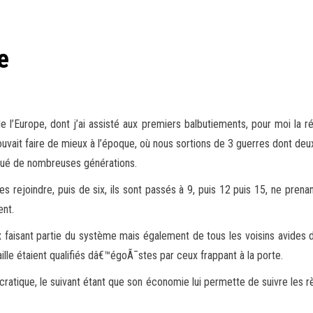
e
de l’Europe, dont j’ai assisté aux premiers balbutiements, pour moi la ré
ouvait faire de mieux à l’époque, où nous sortions de 3 guerres dont deux
diqué de nombreuses générations.
les rejoindre, puis de six, ils sont passés à 9, puis 12 puis 15, ne pr
ent.
eux faisant partie du système mais également de tous les voisins avides
aille étaient qualifiés dâ€™égoÃ¯stes par ceux frappant à la porte.
cratique, le suivant étant que son économie lui permette de suivre les 