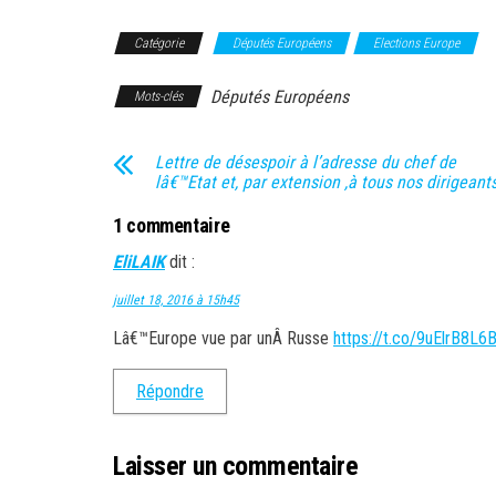
Catégorie
Députés Européens
Elections Europe
Députés Européens
Mots-clés
Lettre de désespoir à l’adresse du chef de
lâ€™Etat et, par extension ,à tous nos dirigeants
1 commentaire
EliLAIK
dit :
juillet 18, 2016 à 15h45
Lâ€™Europe vue par unÂ Russe
https://t.co/9uElrB8L6
Répondre
Laisser un commentaire