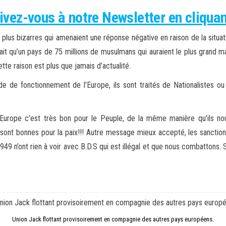
ivez-vous à notre Newsletter en cliquant
lus bizarres qui amenaient une réponse négative en raison de la situatio
tait qu’un pays de 75 millions de musulmans qui auraient le plus grand m
tte raison est plus que jamais d’actualité.
de fonctionnement de l’Europe, ils sont traités de Nationalistes ou dâ
’Europe c’est très bon pour le Peuple, de la même manière qu’ils no
ont bonnes pour la paix!!! Autre message mieux accepté, les sanctions à
1949 n’ont rien à voir avec B.D.S qui est illégal et que nous combattons.
Union Jack flottant provisoirement en compagnie des autres pays européens.