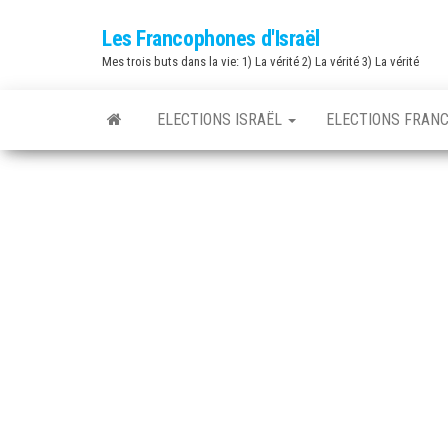
Skip
Les Francophones d'Israël
to
Mes trois buts dans la vie: 1) La vérité 2) La vérité 3) La vérité
the
content
ELECTIONS ISRAËL
ELECTIONS FRAN