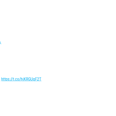
.
B
https://t.co/hjKRGUqF2T