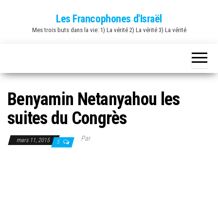
Skip
Les Francophones d'Israël
to
Mes trois buts dans la vie: 1) La vérité 2) La vérité 3) La vérité
the
content
Benyamin Netanyahou les
suites du Congrès
Par
mars 11, 2015
5