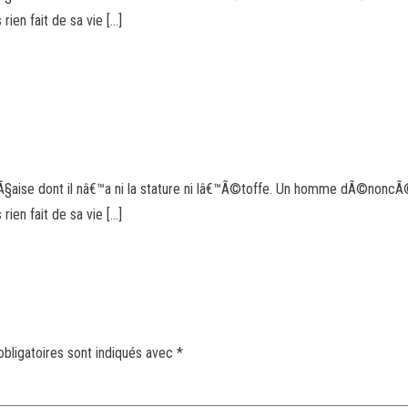
en fait de sa vie […]
§aise dont il nâ€™a ni la stature ni lâ€™Ã©toffe. Un homme dÃ©noncÃ© 
en fait de sa vie […]
bligatoires sont indiqués avec
*