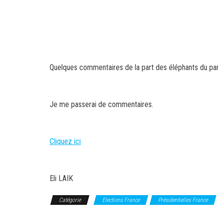
Quelques commentaires de la part des éléphants du par
Je me passerai de commentaires.
Cliquez ici
Eli LAIK
Catégorie
Elections France
Présidentielles France