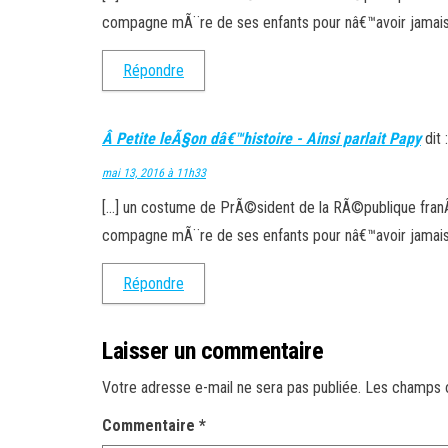
compagne mÃ¨re de ses enfants pour nâ€™avoir jamais ri
Répondre
Â Petite leÃ§on dâ€™histoire - Ainsi parlait Papy
dit :
mai 13, 2016 à 11h33
[…] un costume de PrÃ©sident de la RÃ©publique franÃ
compagne mÃ¨re de ses enfants pour nâ€™avoir jamais ri
Répondre
Laisser un commentaire
Votre adresse e-mail ne sera pas publiée.
Les champs o
Commentaire
*