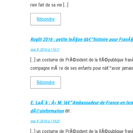
rien fait de sa vie […]
Répondre
Roglit 2016 : petite leÃ§on dâ€™histoire pour FranÃ
mai 8, 2016 à 11h11
[…] un costume de PrÃ©sident de la RÃ©publique franÃ
compagne mÃ¨re de ses enfants pour nâ€™avoir jamais ri
Répondre
E. LaÃ¯k : Â« M. lâ€™Ambassadeur de France en IsraÃ
dÃ©sinformation
dit :
mai 8, 2016 à 11h23
[…] un costume de PrÃ©sident de la RÃ©publique franÃ