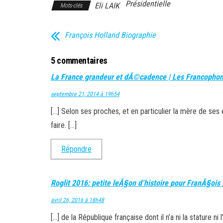
Présidentielle
Eli LAIK
Mots-clés
François Holland Biographie
5 commentaires
La France grandeur et dÃ©cadence | Les Francophone
septembre 21, 2014 à 19h54
[…] Selon ses proches, et en particulier la mère de ses e
faire. […]
Répondre
Roglit 2016: petite leÃ§on d’histoire pour FranÃ§ois
avril 26, 2016 à 18h48
[…] de la République française dont il n’a ni la statur