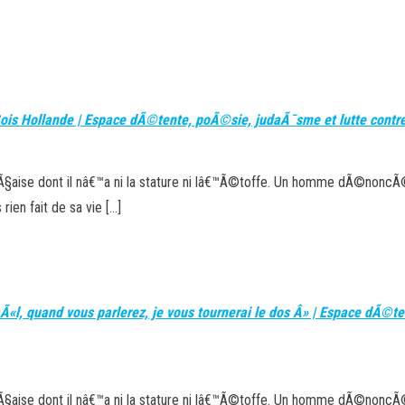
§ois Hollande | Espace dÃ©tente, poÃ©sie, judaÃ¯sme et lutte contr
§aise dont il nâ€™a ni la stature ni lâ€™Ã©toffe. Un homme dÃ©noncÃ© 
en fait de sa vie […]
«l, quand vous parlerez, je vous tournerai le dos Â» | Espace dÃ©te
§aise dont il nâ€™a ni la stature ni lâ€™Ã©toffe. Un homme dÃ©noncÃ© 