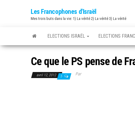
Skip
Les Francophones d'Israël
to
Mes trois buts dans la vie: 1) La vérité 2) La vérité 3) La vérité
the
content
ELECTIONS ISRAËL
ELECTIONS FRAN
Ce que le PS pense de Fr
Par
avril 12, 2012
5