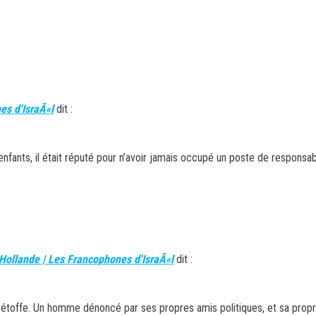
s d'IsraÃ«l
dit :
nfants, il était réputé pour n’avoir jamais occupé un poste de responsabil
 Hollande | Les Francophones d'IsraÃ«l
dit :
e ni l’étoffe. Un homme dénoncé par ses propres amis politiques, et sa p