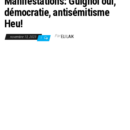
Manifestations: Guignol oui,
démocratie, antisémitisme
Heu!
Par
ELI LAIK
novembre 13, 2023
1