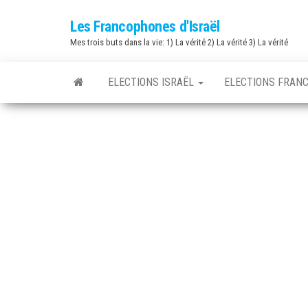
Skip
Les Francophones d'Israël
to
Mes trois buts dans la vie: 1) La vérité 2) La vérité 3) La vérité
the
content
ELECTIONS ISRAËL
ELECTIONS FRAN