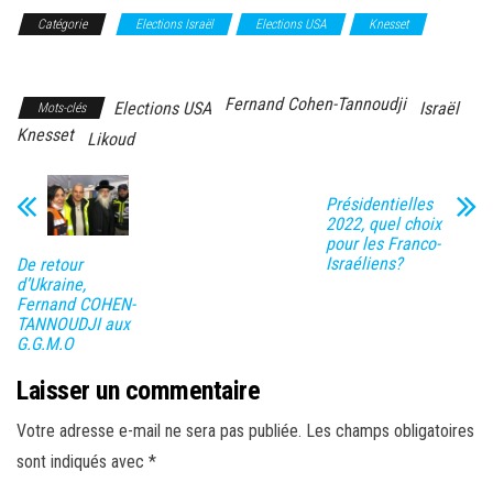
Catégorie
Elections Israël
Elections USA
Knesset
Likoud
Fernand Cohen-Tannoudji
Elections USA
Israël
Mots-clés
Knesset
Likoud
Présidentielles
2022, quel choix
pour les Franco-
Israéliens?
De retour
d’Ukraine,
Fernand COHEN-
TANNOUDJI aux
G.G.M.O
Laisser un commentaire
Votre adresse e-mail ne sera pas publiée.
Les champs obligatoires
sont indiqués avec
*