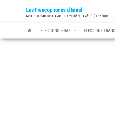
Skip
Les Francophones d'Israël
to
Mes trois buts dans la vie: 1) La vérité 2) La vérité 3) La vérité
the
content
ELECTIONS ISRAËL
ELECTIONS FRAN