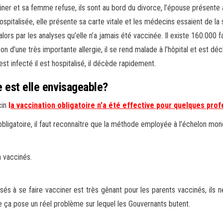
iner et sa femme refuse, ils sont au bord du divorce, l’épouse présente a
spitalisée, elle présente sa carte vitale et les médecins essaient de la 
 alors par les analyses qu’elle n’a jamais été vaccinée. Il existe 160.000 f
 d’une très importante allergie, il se rend malade à l’hôpital et est déc
t infecté il est hospitalisé, il décède rapidement.
e est elle envisageable?
cin
l
a vaccination obligatoire n’a été effective pour quelques pro
ligatoire, il faut reconnaître que la méthode employée à l’échelon mond
n vaccinés.
risés à se faire vacciner est très gênant pour les parents vaccinés, 
 ça pose un réel problème sur lequel les Gouvernants butent.