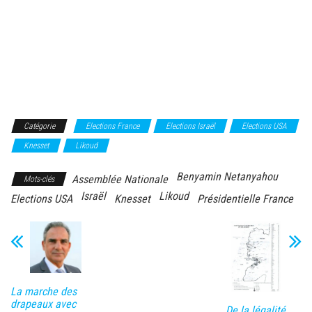
Catégorie
Elections France
Elections Israël
Elections USA
Knesset
Likoud
Benyamin Netanyahou
Assemblée Nationale
Mots-clés
Israël
Likoud
Elections USA
Knesset
Présidentielle France
La marche des
drapeaux avec
De la légalité