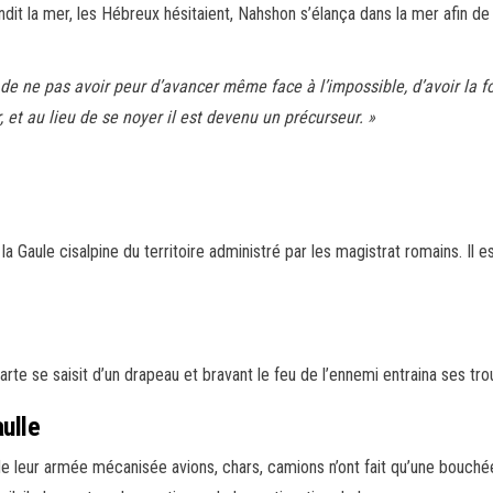
dit la mer, les Hébreux hésitaient, Nahshon s’élança dans la mer afin de
 de ne pas avoir peur d’avancer même face à l’impossible, d’avoir la
r, et au lieu de se noyer il est devenu un précurseur. »
 la Gaule cisalpine du territoire administré par les magistrat romains. Il
rte se saisit d’un drapeau et bravant le feu de l’ennemi entraina ses tro
ulle
de leur armée mécanisée avions, chars, camions n’ont fait qu’une bouch