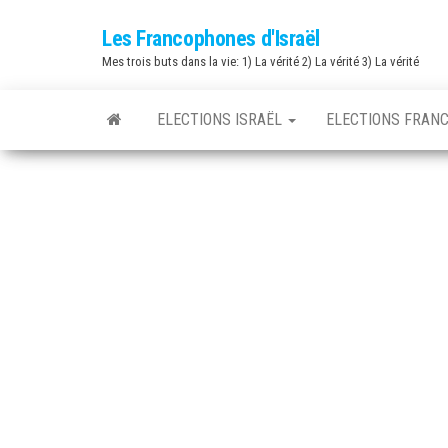
Skip
Les Francophones d'Israël
to
Mes trois buts dans la vie: 1) La vérité 2) La vérité 3) La vérité
the
content
ELECTIONS ISRAËL
ELECTIONS FRAN