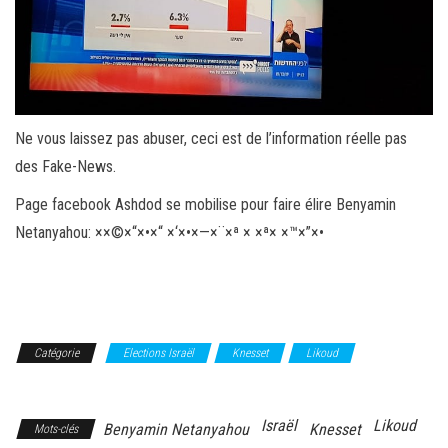
Ne vous laissez pas abuser, ceci est de l’information réelle pas
des Fake-News.
Page facebook Ashdod se mobilise pour faire élire Benyamin
Netanyahou: ××©×“×•×“ ×‘×•×—×¨×ª × ×ª× ×™×”×•
Catégorie
Elections Israël
Knesset
Likoud
Primaires
Israël
Likoud
Benyamin Netanyahou
Knesset
Mots-clés