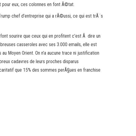
t pour eux, ces colonnes en font Ã©tat.
Trump chef d’entreprise qui a rÃ©ussi, ce qui est trÃ¨s
font sourire que ceux qui en profitent c’est Ã dire un
euses casseroles avec ses 3.000 emails, elle est
u Moyen Orient. On n’a aucune trace ni justification
breux cadavres de leurs proches disparus
u caritatif que 15% des sommes perÃ§ues en franchise