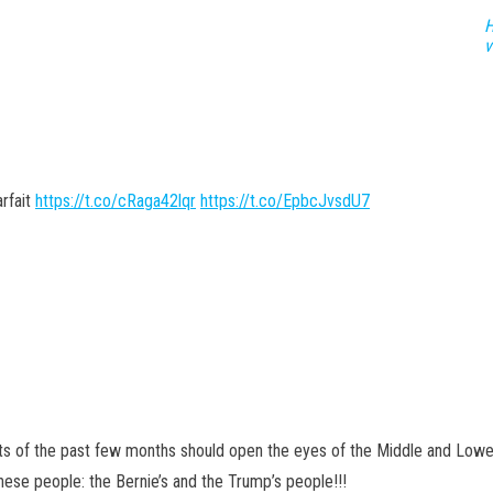
H
v
rfait
https://t.co/cRaga42lqr
https://t.co/EpbcJvsdU7
ts of the past few months should open the eyes of the Middle and Lowe
hese people: the Bernie’s and the Trump’s people!!!