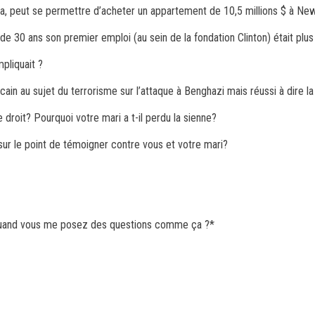
ea, peut se permettre d’acheter
un appartement de 10,5 millions $ à Ne
 de 30 ans son premier emploi (au sein de la fondation Clinton) était plu
mpliquait ?
in au sujet du terrorisme sur l’
attaque à Benghazi mais réussi à dire la 
e droit?
Pourquoi votre mari a t-il perdu la sienne
?
 sur le point de
témoigner contre vous et votre mari?
quand vous me posez des questions
comme ça ?*