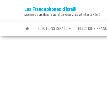
Skip
Les Francophones d'Israël
to
Mes trois buts dans la vie: 1) La vérité 2) La vérité 3) La vérité
the
content
ELECTIONS ISRAËL
ELECTIONS FRAN