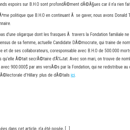
ands espoirs sur B.H.O sont profondÃ©ment dÃ©Ã§ues car il n’a rien fai
a mÃªme politique que B.H.O en continuant Ã se gaver, nous avons Donald 
nnaire.
pas d’une oligarque dont les frasques Ã travers la Fondation familiale ne 
nsus de sa femme, actuelle Candidate DÃ©mocrate, qui traine de nombr
 et de ses collaborateurs, coresponsable avec B.H.O de 500.000 morts a
s qu’elle Ã©tait secrÃ©taire d’Ã‰tat. Avec son mari, on trouve de nom
 avec 900.000$ par ans versÃ©s par la Fondation, qui ne redistribue a
Ã©lectorale d’Hillary. plus de dÃ©tails
ici
.
ées dans cet article, n’a été posée, […]