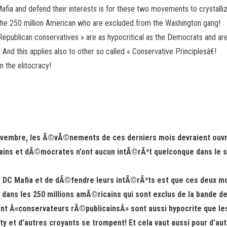
fia and defend their interests is for these two movements to crystalliz
n the 250 million American who are excluded from the Washington gang!
« Republican conservatives » are as hypocritical as the Democrats and ar
And this applies also to other so called « Conservative Principlesâ€!
n the elitocracy!
novembre, les Ã©vÃ©nements de ces derniers mois devraient ouvr
cains et dÃ©mocrates n’ont aucun intÃ©rÃªt quelconque dans le s
W DC Mafia et de dÃ©fendre leurs intÃ©rÃªts est que ces deux m
 dans les 250 millions amÃ©ricains qui sont exclus de la bande d
isant Â«conservateurs rÃ©publicainsÂ» sont aussi hypocrite que
y et d’autres croyants se trompent! Et cela vaut aussi pour d’au