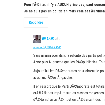
Pour l’Ã©lite, il n’y a AUCUN principes, sauf conser
Je ne suis pas un politicien mais cela est Ã©viden
Répondre
Eli LAIK
dit :
octobre 10, 2016 à 9h06
Sans m’immiscer dans la refonte des partis pol
Ãªtre plus Ã gauche que les RÃ©publicains. Tou
Aujourd’hui les DÃ©mocrates pour obtenir le pouv
aussi ancrÃ©es Ã gauche.
Il en ressort que le Parti DÃ©mocrate est totale
crÃ©Ã© des impÃ´ts sur les classes moyennes le
d’Ã©ternel assistÃ©, tout en dÃ©truisant des mil