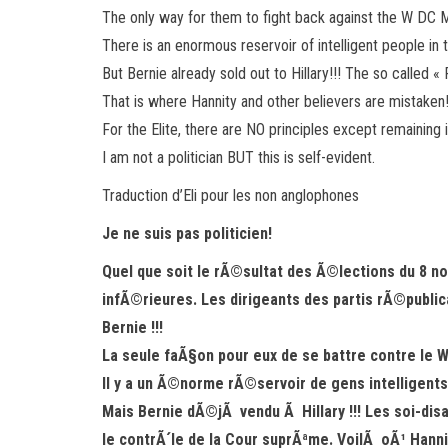
The only way for them to fight back against the W DC Ma
There is an enormous reservoir of intelligent people i
But Bernie already sold out to Hillary!!! The so called 
That is where Hannity and other believers are mistaken! 
For the Elite, there are NO principles except remaining i
I am not a politician BUT this is self-evident.
Traduction d’Eli pour les non anglophones
Je ne suis pas politicien!
Quel que soit le rÃ©sultat des Ã©lections du 8 
infÃ©rieures. Les dirigeants des partis rÃ©publi
Bernie !!!
La seule faÃ§on pour eux de se battre contre le 
Il y a un Ã©norme rÃ©servoir de gens intelligents
Mais Bernie dÃ©jÃ vendu Ã Hillary !!! Les soi-d
le contrÃ´le de la Cour suprÃªme. VoilÃ oÃ¹ Hannit