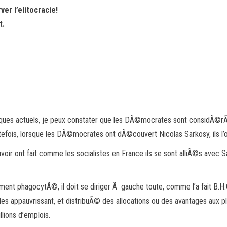
ver l’elitocracie!
t.
itiques actuels, je peux constater que les DÃ©mocrates sont considÃ©
tefois, lorsque les DÃ©mocrates ont dÃ©couvert Nicolas Sarkosy, ils l
oir ont fait comme les socialistes en France ils se sont alliÃ©s avec 
ment phagocytÃ©, il doit se diriger Ã gauche toute, comme l’a fait B.H.
s appauvrissant, et distribuÃ© des allocations ou des avantages aux p
lions d’emplois.