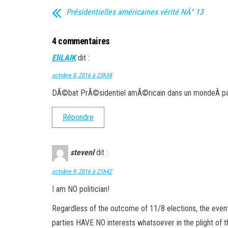
Présidentielles américaines vérité NÂ° 13
4 commentaires
EliLAIK
dit :
octobre 8, 2016 à 23h38
DÃ©bat PrÃ©sidentiel amÃ©ricain dans un mondeÂ pa
Répondre
stevenl
dit :
octobre 9, 2016 à 21h42
I am NO politician!
Regardless of the outcome of 11/8 elections, the even
parties HAVE NO interests whatsoever in the plight of t