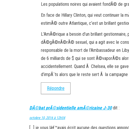
Les populations noires qui avaient fondÃ© de gr
En face de Hillary Clinton, qui veut continuer l
estimÃ© outre Atlantique, c’est un brillant gestio
L’AmÃ©rique a besoin d’un brillant gestionnaire, 
dÃ©gÃ©nÃ©rÃ© sexuel, qui a agit avec le conse
responsable de la mort de l’Ambassadeur en Libye
de 6 milliards de $ qui se sont Ã©vaporÃ©s alor
accidentellement. Quand Ã Chelsea, elle se gave
d’impÃ´ts alors que le reste sert Ã la campagne 
Répondre
DÃ©bat prÃ©sidentielle amÃ©ricaine J-30
dit :
octobre 10, 2016 à 12h54
[…] je vous lâ€™avais écrit aucune des questions annonc