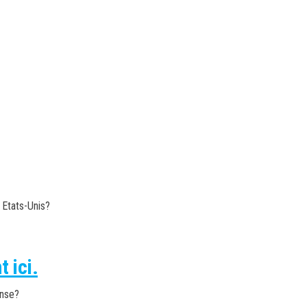
 Etats-Unis?
 ici.
ense
?