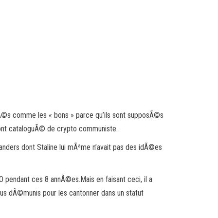
rÃ©s comme les « bons » parce qu’ils sont supposÃ©s
’ont cataloguÃ© de crypto communiste.
Sanders dont Staline lui mÃªme n’avait pas des idÃ©es
O pendant ces 8 annÃ©es.Mais en faisant ceci, il a
lus dÃ©munis pour les cantonner dans un statut