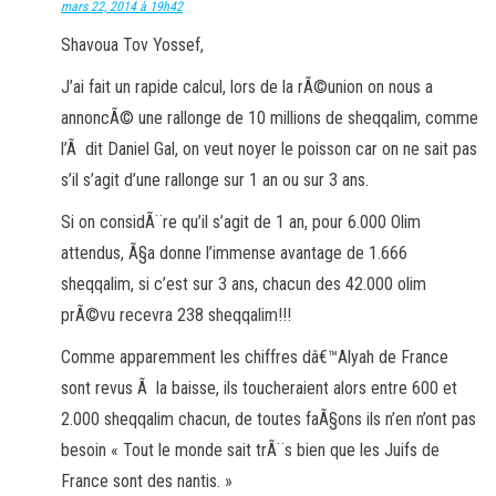
mars 22, 2014 à 19h42
Shavoua Tov Yossef,
J’ai fait un rapide calcul, lors de la rÃ©union on nous a
annoncÃ© une rallonge de 10 millions de sheqqalim, comme
l’Ã dit Daniel Gal, on veut noyer le poisson car on ne sait pas
s’il s’agit d’une rallonge sur 1 an ou sur 3 ans.
Si on considÃ¨re qu’il s’agit de 1 an, pour 6.000 Olim
attendus, Ã§a donne l’immense avantage de 1.666
sheqqalim, si c’est sur 3 ans, chacun des 42.000 olim
prÃ©vu recevra 238 sheqqalim!!!
Comme apparemment les chiffres dâ€™Alyah de France
sont revus Ã la baisse, ils toucheraient alors entre 600 et
2.000 sheqqalim chacun, de toutes faÃ§ons ils n’en n’ont pas
besoin « Tout le monde sait trÃ¨s bien que les Juifs de
France sont des nantis. »