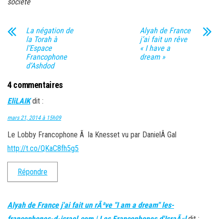
société
La négation de
Alyah de France
la Torah à
j’ai fait un rêve
l’Espace
« I have a
Francophone
dream »
d’Ashdod
4 commentaires
EliLAIK
dit :
mars 21, 2014 à 15h09
Le Lobby Francophone Ã la Knesset vu par DanielÂ Gal
http://t.co/QKaC8fh5g5
Répondre
Alyah de France j'ai fait un rÃªve "I am a dream" les-
francophones-d-israel.com | Les Francophones d'IsraÃ«l
dit :