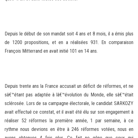
Depuis le début de son mandat soit 4 ans et 8 mois, il a émis plus
de 1200 propositions, et en a réalisées 931. En comparaison
François Mitterrand en avait initié 101 en 14 ans.
Depuis trente ans la France accusait un déficit de réformes, et ne
sâ€™étant pas adaptée à lâ€™évolution du Monde, elle sâ€™était
sclérosée. Lors de sa campagne électorale, le candidat SARKOZY
avait effectué ce constat, et il avait été élu sur son engagement à
réaliser 52 réformes la première année, 1 par semaine, à ce
rythme nous devrions en être à 246 réformes votées, nous en
avons obtenues 4 fois plus. Ce fait ne gêne que ceux qui