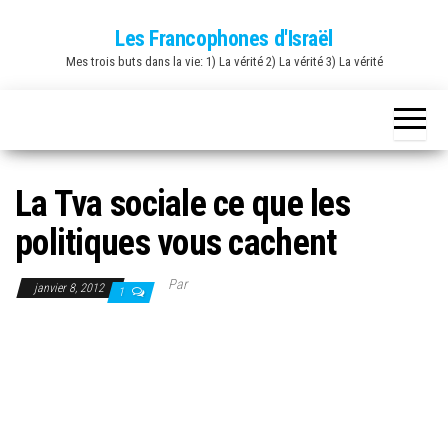
Skip
Les Francophones d'Israël
to
Mes trois buts dans la vie: 1) La vérité 2) La vérité 3) La vérité
the
content
La Tva sociale ce que les
politiques vous cachent
Par
janvier 8, 2012
1