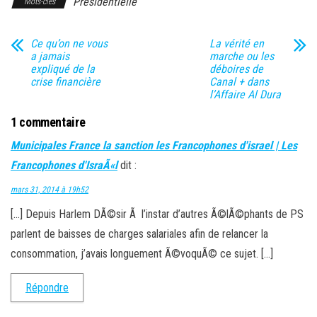
Présidentielle
Mots-clés
Ce qu’on ne vous
La vérité en
a jamais
marche ou les
expliqué de la
déboires de
crise financière
Canal + dans
l’Affaire Al Dura
1 commentaire
Municipales France la sanction les Francophones d'israel | Les
Francophones d'IsraÃ«l
dit :
mars 31, 2014 à 19h52
[…] Depuis Harlem DÃ©sir Ã l’instar d’autres Ã©lÃ©phants de PS
parlent de baisses de charges salariales afin de relancer la
consommation, j’avais longuement Ã©voquÃ© ce sujet. […]
Répondre