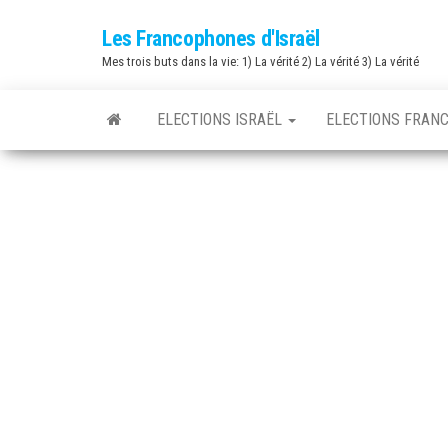
Skip
Les Francophones d'Israël
to
Mes trois buts dans la vie: 1) La vérité 2) La vérité 3) La vérité
the
content
ELECTIONS ISRAËL
ELECTIONS FRAN