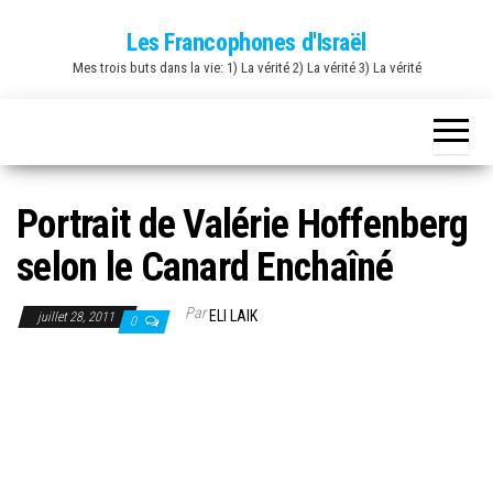
Skip
Les Francophones d'Israël
to
Mes trois buts dans la vie: 1) La vérité 2) La vérité 3) La vérité
the
content
Portrait de Valérie Hoffenberg
selon le Canard Enchaîné
Par
ELI LAIK
juillet 28, 2011
0