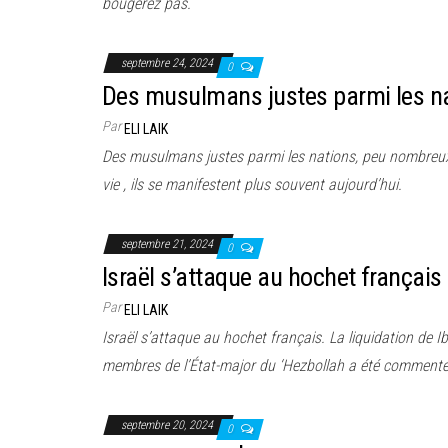
bougerez pas.
septembre 24, 2024
0
Des musulmans justes parmi les n
Par
ELI LAIK
Des musulmans justes parmi les nations, peu nombreux 
vie , ils se manifestent plus souvent aujourd’hui.
septembre 21, 2024
0
Israël s’attaque au hochet français
Par
ELI LAIK
Israël s’attaque au hochet français. La liquidation de I
membres de l’État-major du ‘Hezbollah a été commenté 
septembre 20, 2024
0