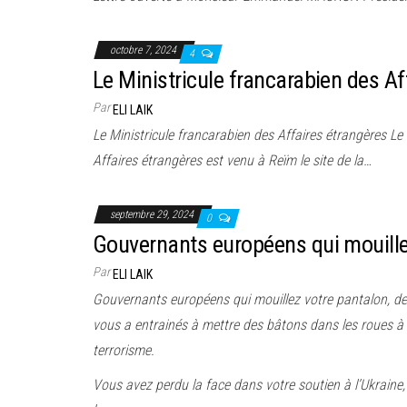
octobre 7, 2024
4
Le Ministricule francarabien des Af
Par
ELI LAIK
Le Ministricule francarabien des Affaires étrangères Le
Affaires étrangères est venu à Reïm le site de la…
septembre 29, 2024
0
Gouvernants européens qui mouille
Par
ELI LAIK
Gouvernants européens qui mouillez votre pantalon, de
vous a entrainés à mettre des bâtons dans les roues à I
terrorisme.
Vous avez perdu la face dans votre soutien à l’Ukraine,