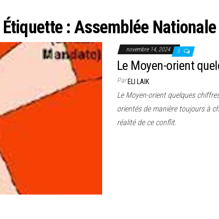
Étiquette :
Assemblée Nationale
novembre 14, 2024
5
Le Moyen-orient quel
Par
ELI LAIK
Le Moyen-orient quelques chiffres
orientés de manière toujours à ch
réalité de ce conflit.