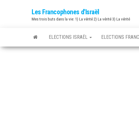
Skip
Les Francophones d'Israël
to
Mes trois buts dans la vie: 1) La vérité 2) La vérité 3) La vérité
the
content
ELECTIONS ISRAËL
ELECTIONS FRAN