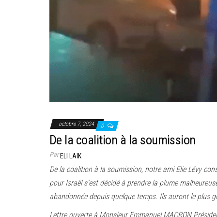
octobre 7, 2024
0
De la coalition à la soumission
Par
ELI LAIK
De la coalition à la soumission, notre ami Elie Lévy cons
pour Israël s’est décidé à prendre la plume malheureus
abandonnée depuis quelque temps. Ils auront le plus gran
Lettre ouverte à Monsieur Emmanuel MACRON Président