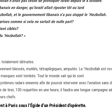
bollah n’avait pas cessé de provoquer Israël depuis le 8 octobre.
banais en danger, qu’Israël allait riposter tôt ou tard
.
zbollah, et le gouvernement libanais n’a pas stoppé le ‘Hezbollah.
rises comme si cela ne sortait de nulle part?
ient ciblés?
du ‘Hezbollah? »
 totalement détruites.
èvement blessés, mutilés, tétraplégiques, amputés. Le ‘Hezbollah est rev
s masques sont tombés. Tout le monde sait qui ils sont.
stèmes radars ennemis afin de pouvoir intervenir avec l’aviation sans d
e de tirer, 130 roquettes en une heure, il faudra une longue campagne a
eurs chefs.
t à Paris sous l’Égide d’un Président d’opérette.