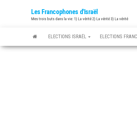
Skip
Les Francophones d'Israël
to
Mes trois buts dans la vie: 1) La vérité 2) La vérité 3) La vérité
the
content
ELECTIONS ISRAËL
ELECTIONS FRAN