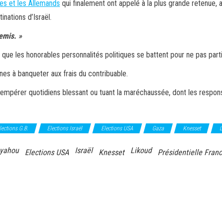
ues et les Allemands
qui finalement ont appelé à la plus grande retenue, a
nations d’Israël.
emis. »
, que les honorables personnalités politiques se battent pour ne pas pa
es à banqueter aux frais du contribuable.
btempérer quotidiens blessant ou tuant la maréchaussée, dont les respon
lections G.B.
Elections Israël
Elections USA
Gaza
Knesset
L
yahou
Israël
Likoud
Elections USA
Knesset
Présidentielle Fran