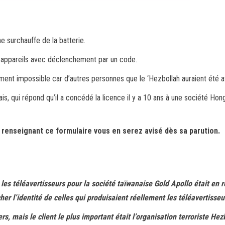
ne surchauffe de la batterie.
es appareils avec déclenchement par un code.
ment impossible car d’autres personnes que le ‘Hezbollah auraient été at
ais, qui répond qu’il a concédé la licence il y a 10 ans à une société Ho
n renseignant ce formulaire vous en serez avisé dès sa parution.
es téléavertisseurs pour la société taïwanaise Gold Apollo était en ré
er l’identité de celles qui produisaient réellement les téléavertisseu
s, mais le client le plus important était l’organisation terroriste Hez