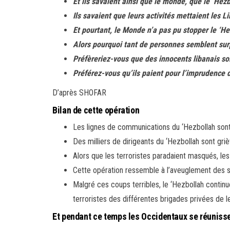
Et ils savaient ainsi que le monde, que le ‘Hez
Ils savaient que leurs activités mettaient les Li
Et pourtant, le Monde n’a pas pu stopper le ‘He
Alors pourquoi tant de personnes semblent surp
Préfèreriez-vous que des innocents libanais so
Préférez-vous qu’ils paient pour l’imprudence 
D’après SHOFAR
Bilan de cette opération
Les lignes de communications du ‘Hezbollah sont
Des milliers de dirigeants du ‘Hezbollah sont gri
Alors que les terroristes paradaient masqués, le
Cette opération ressemble à l’aveuglement des sy
Malgré ces coups terribles, le ‘Hezbollah continu
terroristes des différentes brigades privées de l
Et pendant ce temps les Occidentaux se réunissen