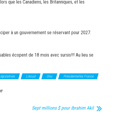
lors que les Canadiens, les Britanniques, et les
rticiper à un gouvernement se réservant pour 2027.
sables écopent de 18 mois avec sursis!!! Au lieu se
égislatives
Likoud
Onu
Présidentielles France
ce
Sept millions $ pour Ibrahim Akil