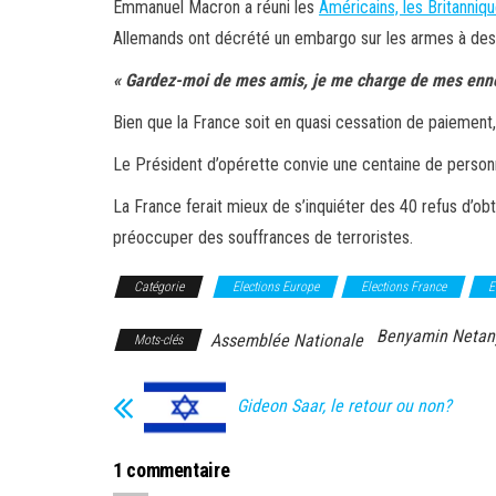
Emmanuel Macron a réuni les
Américains, les Britanniq
Allemands ont décrété un embargo sur les armes à desti
« Gardez-moi de mes amis, je me charge de mes enn
Bien que la France soit en quasi cessation de paiement
Le Président d’opérette convie une centaine de personn
La France ferait mieux de s’inquiéter des 40 refus d’o
préoccuper des souffrances de terroristes.
Catégorie
Elections Europe
Elections France
E
Benyamin Netan
Assemblée Nationale
Mots-clés
Gideon Saar, le retour ou non?
1 commentaire