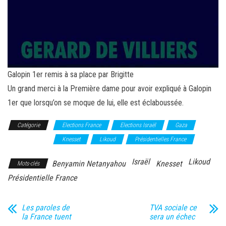
Galopin 1er remis à sa place par Brigitte
Un grand merci à la Première dame pour avoir expliqué à Galopin
1er que lorsqu’on se moque de lui, elle est éclaboussée.
Catégorie
Elections France
Elections Israël
Gaza
Judée Samarie
Knesset
Likoud
Présidentielles France
Israël
Likoud
Benyamin Netanyahou
Knesset
Mots-clés
Présidentielle France
Les paroles de
TVA sociale ce
la France tuent
sera un échec