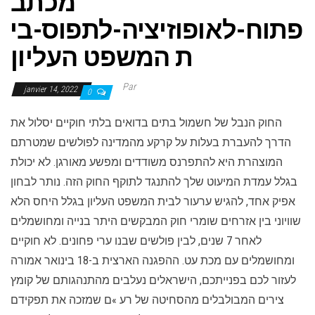
מכתב
פתוח-לאופוזיציה-לתפוס-בי
ת המשפט העליון
Par
janvier 14, 2022
0
החוק הנבל של חשמול בתים בדואים בלתי חוקיים יסלול את
הדרך להעברת בעלות על קרקע מהמדינה לפולשים שמטרתם
המוצהרת היא להתפרנס משודדים ומפשע מאורגן.
לא יכולת
בגלל עמדת המיעוט שלך להתנגד לתוקף החוק הזה.
נותר לבחון
אפיק אחד, להגיש ערעור לבית המשפט העליון בגלל היחס הלא
שוויוני בין אזרחים שומרי חוק המבקשים היתר בנייה ומחושמלים
לאחר 7 שנים, לבין פולשים שבנו ערי פחונים. לא חוקיים
ומחושמלים עם מכת עט.
ההפגנה הארצית ב-18 בינואר אמורה
לעזור לכם בפנייתכם, הישראלים נעלבים מהתנהגותם של קומץ
צירים המבולבלים מהסחיטה של ​​רע »ם שמזכה את תפקידם