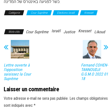
כשר לפגיעה באינטרס של המדינה.
Catégorie
Cour Suprême
Elections Israël
Knesset
Likoud
Israël
Knesset
Cour Suprême
Justice
Likoud
Mots-clés
Lettre ouverte à
Fernand COHEN-
l’opposition
TANNOUDJI
saisissez la Cour
G.G.M.O 2022 01
Suprême
18
Laisser un commentaire
Votre adresse e-mail ne sera pas publiée.
Les champs obligatoires
sont indiqués avec
*