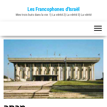
Skip
Les Francophones d'Israël
to
Mes trois buts dans la vie: 1) La vérité 2) La vérité 3) La vérité
the
content