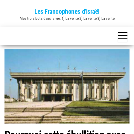
Skip
Les Francophones d'Israël
to
Mes trois buts dans la vie: 1) La vérité 2) La vérité 3) La vérité
the
content