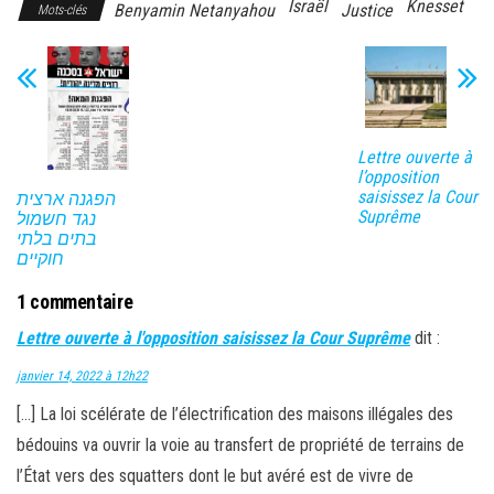
Israël
Knesset
Benyamin Netanyahou
Justice
Mots-clés
Lettre ouverte à
l’opposition
saisissez la Cour
הפגנה ארצית
Suprême
נגד חשמול
בתים בלתי
חוקיים
1 commentaire
Lettre ouverte à l'opposition saisissez la Cour Suprême
dit :
janvier 14, 2022 à 12h22
[…] La loi scélérate de l’électrification des maisons illégales des
bédouins va ouvrir la voie au transfert de propriété de terrains de
l’État vers des squatters dont le but avéré est de vivre de