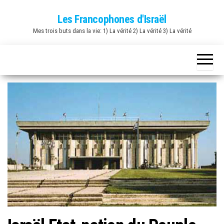
Skip
Les Francophones d'Israël
to
Mes trois buts dans la vie: 1) La vérité 2) La vérité 3) La vérité
the
content