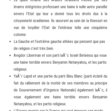
Imams intégristes professant une haine à nulle autre pareille
envers l’Etat qui leur a donné tous les droits dus à la
citoyenneté israélienne. Ils œuvrent au sein de la Knesset en
vue de torpiller l’Etat de l’intérieur telle une cinquième
colonne.
La Gauche et l’extrême gauche athées qui pensent que pas
de religion c’est très bien.
Avigdor Liberman et son parti laÃ¯c Israël Beteinou qui voue
une haine terrible envers Benyamin Netanyahou, et les partis
religieux.
YaÃ¯r Lapid et une partie du parti Bleu Blanc (parti éclaté du
fait du ralliement de la moitié de ses membres au principe
de Gouvernement d’Urgence Nationale) également laÃ¯c, il
voue également une haine terrible envers Benyamin
Netanyahou, et les partis religieux.
L’Europe menée par la France qui veut imposer son mode