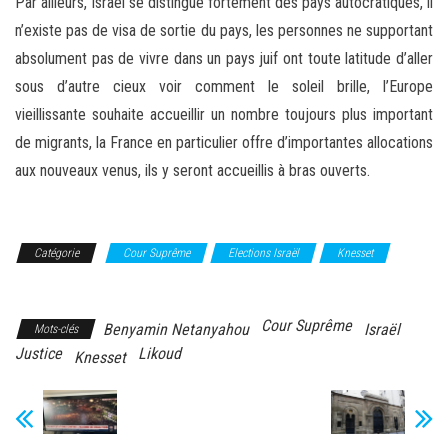
Par ailleurs, Israël se distingue fortement des pays autocratiques, il
n’existe pas de visa de sortie du pays, les personnes ne supportant
absolument pas de vivre dans un pays juif ont toute latitude d’aller
sous d’autre cieux voir comment le soleil brille, l’Europe
vieillissante souhaite accueillir un nombre toujours plus important
de migrants, la France en particulier offre d’importantes allocations
aux nouveaux venus, ils y seront accueillis à bras ouverts.
Catégorie
Cour Suprême
Elections Israël
Knesset
Likoud
Cour Suprême
Benyamin Netanyahou
Israël
Mots-clés
Justice
Likoud
Knesset