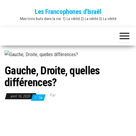
Skip
Les Francophones d'Israël
to
Mes trois buts dans la vie: 1) La vérité 2) La vérité 3) La vérité
the
content
Gauche, Droite, quelles
différences?
Par
avril 16, 2020
0