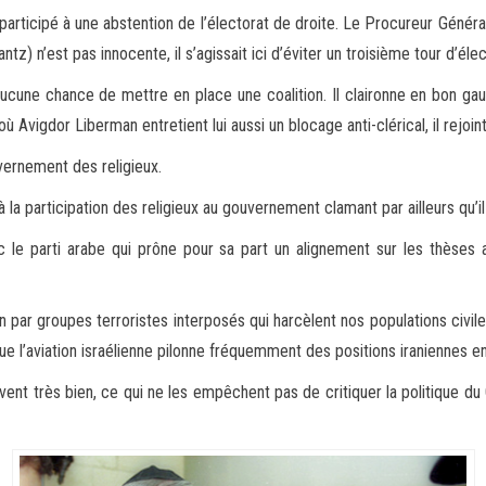
 participé à une abstention de l’électorat de droite. Le Procureur Généra
tz) n’est pas innocente, il s’agissait ici d’éviter un troisième tour d’élec
aucune chance de mettre en place une coalition. Il claironne en bon gau
ù Avigdor Liberman entretient lui aussi un blocage anti-clérical, il rejoi
uvernement des religieux.
à la participation des religieux au gouvernement clamant par ailleurs qu’i
vec le parti arabe qui prône pour sa part un alignement sur les thèses a
an par groupes terroristes interposés qui harcèlent nos populations civil
ue l’aviation israélienne pilonne fréquemment des positions iraniennes en
ent très bien, ce qui ne les empêchent pas de critiquer la politique du