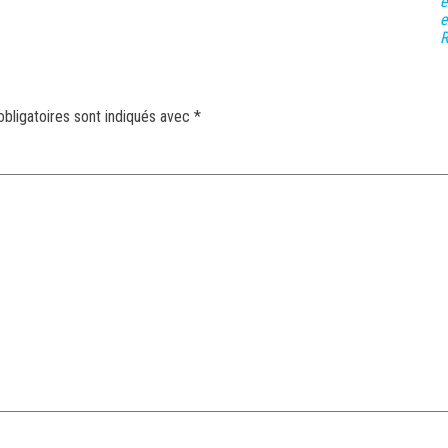
e
e
R
bligatoires sont indiqués avec
*