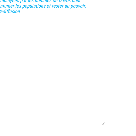
mployées par les hommes de Davos pour
nfumer les populations et rester au pouvoir.
ediffusion