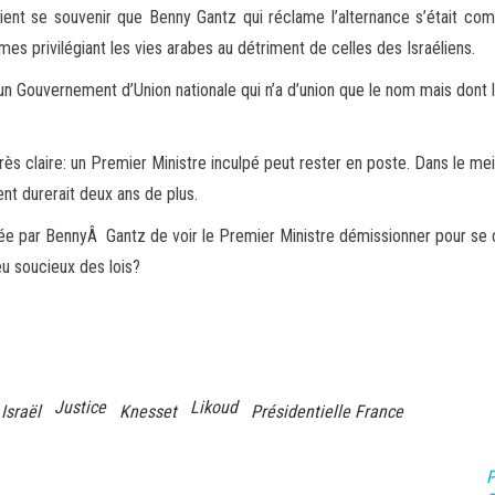
aient se souvenir que Benny Gantz qui réclame l’alternance s’était co
armes privilégiant les vies arabes au détriment de celles des Israéliens.
u’un Gouvernement d’Union nationale qui n’a d’union que le nom mais dont 
très claire: un Premier Ministre inculpé peut rester en poste. Dans le m
ent durerait deux ans de plus.
sée par BennyÂ Gantz de voir le Premier Ministre démissionner pour se c
u soucieux des lois?
Justice
Likoud
Israël
Knesset
Présidentielle France
P