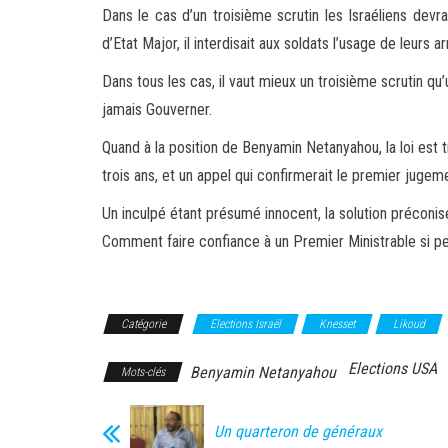
Dans le cas d’un troisième scrutin les Israéliens devr
d’Etat Major, il interdisait aux soldats l’usage de leurs 
Dans tous les cas, il vaut mieux un troisième scrutin q
jamais Gouverner.
Quand à la position de Benyamin Netanyahou, la loi est 
trois ans, et un appel qui confirmerait le premier jugem
Un inculpé étant présumé innocent, la solution préconi
Comment faire confiance à un Premier Ministrable si pe
Catégorie
Elections Israël
Knesset
Likoud
Elections USA
Benyamin Netanyahou
Mots-clés
Un quarteron de généraux