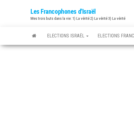
Skip
Les Francophones d'Israël
to
Mes trois buts dans la vie: 1) La vérité 2) La vérité 3) La vérité
the
content
ELECTIONS ISRAËL
ELECTIONS FRAN