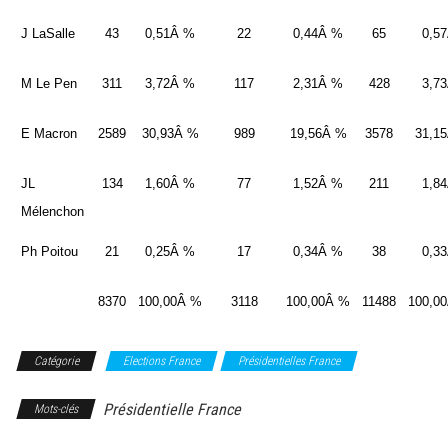
J LaSalle
43
0,51Â %
22
0,44Â %
65
0,5
M Le Pen
311
3,72Â %
117
2,31Â %
428
3,7
E Macron
2589
30,93Â %
989
19,56Â %
3578
31,1
JL
134
1,60Â %
77
1,52Â %
211
1,8
Mélenchon
Ph Poitou
21
0,25Â %
17
0,34Â %
38
0,3
8370
100,00Â %
3118
100,00Â %
11488
100,0
Catégorie
Elections France
Présidentielles France
Présidentielle France
Mots-clés