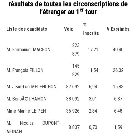
résultats de toutes les circonscriptions de
er
l’étranger au 1
tour
%
Liste des candidats
Voix
% Exprimés
Inscrits
223
M. Emmanuel MACRON
17,71
40,40
879
145
M. François FILLON
11,54
26,32
829
M. Jean-Luc MELENCHON
87 692
6,94
15,83
M. BenoÃ®t HAMON
38 092
3,01
6,87
Mme Marine LE PEN
35 926
2,84
6,48
M. Nicolas DUPONT-
8 837
0,70
1,59
AIGNAN