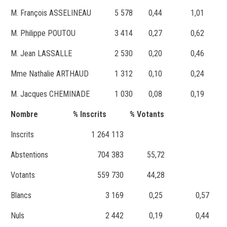
M. François ASSELINEAU
5 578
0,44
1,01
M. Philippe POUTOU
3 414
0,27
0,62
M. Jean LASSALLE
2 530
0,20
0,46
Mme Nathalie ARTHAUD
1 312
0,10
0,24
M. Jacques CHEMINADE
1 030
0,08
0,19
Nombre
% Inscrits
% Votants
Inscrits
1 264 113
Abstentions
704 383
55,72
Votants
559 730
44,28
Blancs
3 169
0,25
0,57
Nuls
2 442
0,19
0,44