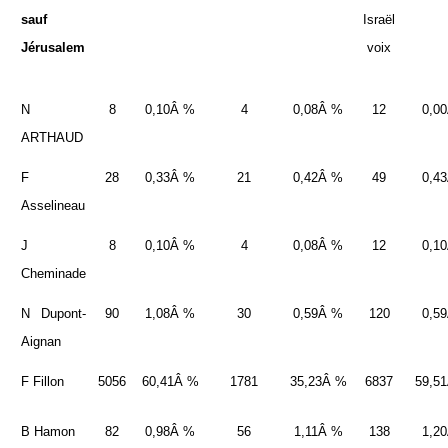
sauf
Israël
Jérusalem
voix
N
8
0,10Â %
4
0,08Â %
12
0,0
ARTHAUD
F
28
0,33Â %
21
0,42Â %
49
0,4
Asselineau
J
8
0,10Â %
4
0,08Â %
12
0,1
Cheminade
N Dupont-
90
1,08Â %
30
0,59Â %
120
0,5
Aignan
F Fillon
5056
60,41Â %
1781
35,23Â %
6837
59,5
B Hamon
82
0,98Â %
56
1,11Â %
138
1,2