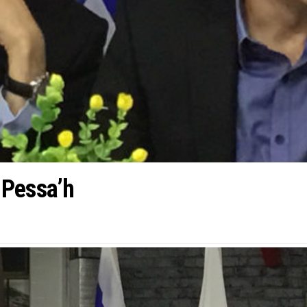
 Pessa’h