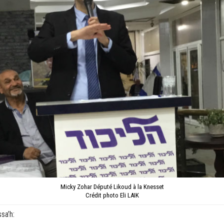
Micky Zohar Député Likoud à la Knesset
Crédit photo Eli LAIK
sa’h: