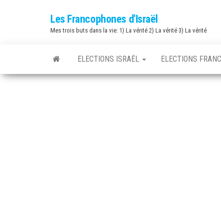
Skip
Les Francophones d'Israël
to
Mes trois buts dans la vie: 1) La vérité 2) La vérité 3) La vérité
the
content
ELECTIONS ISRAËL
ELECTIONS FRAN