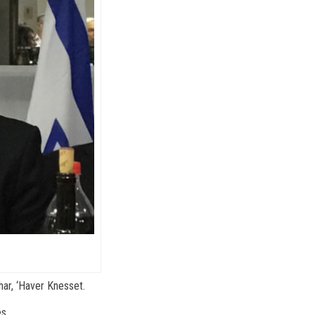
ohar, ‘Haver Knesset.
s.