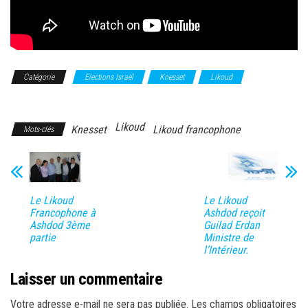
Catégorie
Elections Israël
Knesset
Likoud
Likoud
francophone
Likoud
Knesset
Likoud francophone
Mots-clés
Le Likoud
Le Likoud
Francophone à
Ashdod reçoit
Ashdod 3ème
Guilad Erdan
partie
Ministre de
l’Intérieur.
Laisser un commentaire
Votre adresse e-mail ne sera pas publiée.
Les champs obligatoires