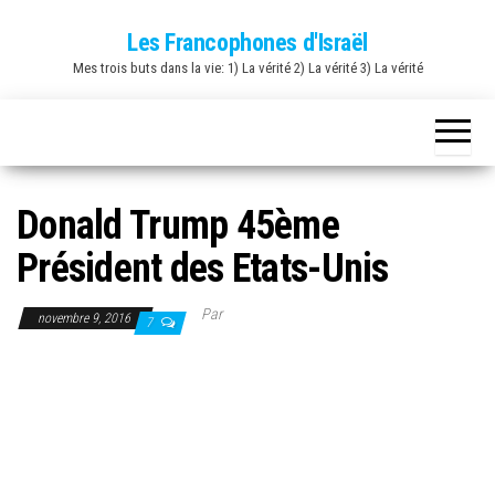
Skip
Les Francophones d'Israël
to
Mes trois buts dans la vie: 1) La vérité 2) La vérité 3) La vérité
the
content
Donald Trump 45ème
Président des Etats-Unis
Par
novembre 9, 2016
7