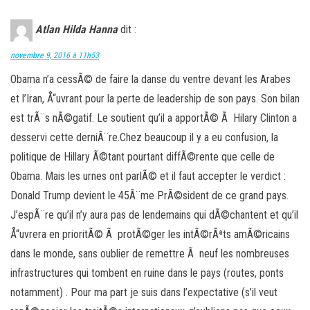
Atlan Hilda Hanna
dit :
novembre 9, 2016 à 11h53
Obama n’a cessÃ© de faire la danse du ventre devant les Arabes
et l’Iran, Å“uvrant pour la perte de leadership de son pays. Son bilan
est trÃ¨s nÃ©gatif. Le soutient qu’il a apportÃ© Ã Hilary Clinton a
desservi cette derniÃ¨re.Chez beaucoup il y a eu confusion, la
politique de Hillary Ã©tant pourtant diffÃ©rente que celle de
Obama. Mais les urnes ont parlÃ© et il faut accepter le verdict :
Donald Trump devient le 45Ã¨me PrÃ©sident de ce grand pays.
J’espÃ¨re qu’il n’y aura pas de lendemains qui dÃ©chantent et qu’il
Å“uvrera en prioritÃ© Ã protÃ©ger les intÃ©rÃªts amÃ©ricains
dans le monde, sans oublier de remettre Ã neuf les nombreuses
infrastructures qui tombent en ruine dans le pays (routes, ponts
notamment) . Pour ma part je suis dans l’expectative (s’il veut