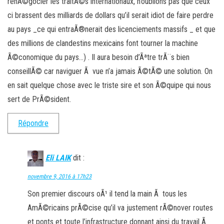
renÃ©gocier les traitÃ©s internationaux, n’oublions pas que ceux
ci brassent des milliards de dollars qu’il serait idiot de faire perdre
au pays _ce qui entraÃ®nerait des licenciements massifs _ et que
des millions de clandestins mexicains font tourner la machine
Ã©conomique du pays…) . Il aura besoin d’Ãªtre trÃ¨s bien
conseillÃ© car naviguer Ã vue n’a jamais Ã©tÃ© une solution. On
en sait quelque chose avec le triste sire et son Ã©quipe qui nous
sert de PrÃ©sident.
Répondre
Eli LAIK
dit :
novembre 9, 2016 à 17h23
Son premier discours oÃ¹ il tend la main Ã tous les
AmÃ©ricains prÃ©cise qu’il va justement rÃ©nover routes
et ponts et toute l’infrastructure donnant ainsi du travail Ã