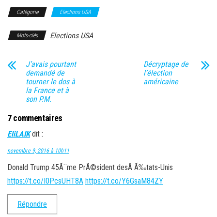
Catégorie
Elections USA
Elections USA
Mots-clés
J’avais pourtant
Décryptage de
demandé de
l’élection
tourner le dos à
américaine
la France et à
son P.M.
7 commentaires
EliLAIK
dit :
novembre 9, 2016 à 10h11
Donald Trump 45Ã¨me PrÃ©sident desÂ Ã‰tats-Unis
https://t.co/I0PcsUHT8A
https://t.co/Y6GsaM84ZY
Répondre