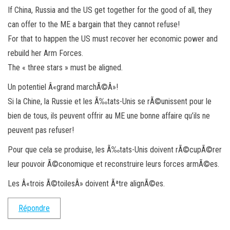
If China, Russia and the US get together for the good of all, they
can offer to the ME a bargain that they cannot refuse!
For that to happen the US must recover her economic power and
rebuild her Arm Forces.
The « three stars » must be aligned.
Un potentiel Â«grand marchÃ©Â»!
Si la Chine, la Russie et les Ã‰tats-Unis se rÃ©unissent pour le
bien de tous, ils peuvent offrir au ME une bonne affaire qu’ils ne
peuvent pas refuser!
Pour que cela se produise, les Ã‰tats-Unis doivent rÃ©cupÃ©rer
leur pouvoir Ã©conomique et reconstruire leurs forces armÃ©es.
Les Â«trois Ã©toilesÂ» doivent Ãªtre alignÃ©es.
Répondre