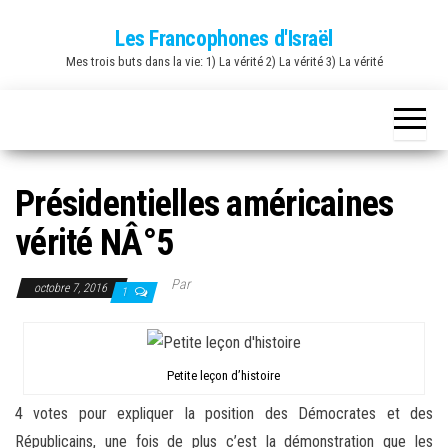
Skip
Les Francophones d'Israël
to
Mes trois buts dans la vie: 1) La vérité 2) La vérité 3) La vérité
the
content
Présidentielles américaines
vérité NÂ°5
Par
octobre 7, 2016
1
Petite leçon d’histoire
4 votes pour expliquer la position des Démocrates et des
Républicains, une fois de plus c’est la démonstration que les