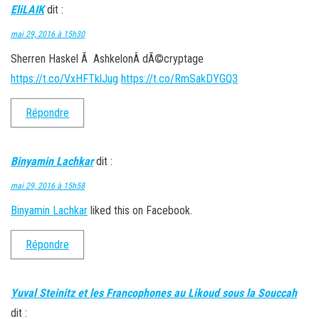
EliLAIK
dit :
mai 29, 2016 à 15h30
Sherren Haskel Ã AshkelonÂ dÃ©cryptage
https://t.co/VxHFTklJug
https://t.co/RmSakDYGQ3
Répondre
Binyamin Lachkar
dit :
mai 29, 2016 à 15h58
Binyamin Lachkar
liked this on Facebook.
Répondre
Yuval Steinitz et les Francophones au Likoud sous la Souccah
dit :