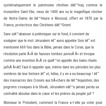
systématiquement le patrimoine chrétien dâ€™Iraq comme le
monastère Saint-Elie, vieux de 1400 ans ou le magnifique clocher
de Notre-Dame de lâ€™Heure à Mossoul, offert en 1870 par la
France, protectrice des Chrétiens dâ€™Orient.
Sans sâ€™abaisser à polémiquer sur le fond, il convient de
souligner que le mot Jérusalem â€“ aussi appelée Sion â€“ est
mentionné 669 fois dans la Bible, jamais dans le Coran, que la
résolution parle Â«Â de fausses tombes juivesÂ Â» et évoque
comme une invention Â«Â ce quâ€™on appelle des bains rituels
juifsÂ Â»â€¦ Faut-il rappeler que, même dans les périodes les plus
sombres de leur histoire â€“ et, hélas, il y en a eu beaucoup ! â€“
des massacres des Croisés aux bÃ»chers de lâ€™Inquisition, des
pogroms cosaques à la Shoah, Jérusalem nâ€™a jamais perdu sa
centralité absolue dans le cœur et les prières du peuple juif ?
Monsieur le Président, comment la France a-t-elle pu voter pour