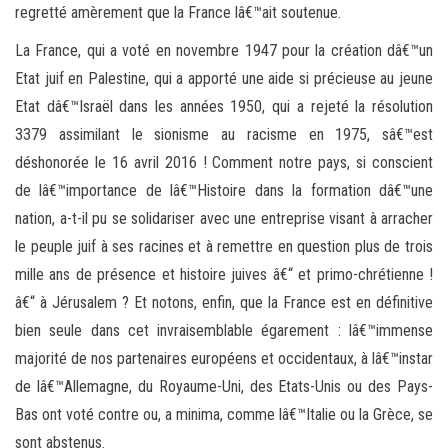
regretté amèrement que la France lâ€™ait soutenue.
La France, qui a voté en novembre 1947 pour la création dâ€™un
Etat juif en Palestine, qui a apporté une aide si précieuse au jeune
Etat dâ€™Israël dans les années 1950, qui a rejeté la résolution
3379 assimilant le sionisme au racisme en 1975, sâ€™est
déshonorée le 16 avril 2016 ! Comment notre pays, si conscient
de lâ€™importance de lâ€™Histoire dans la formation dâ€™une
nation, a-t-il pu se solidariser avec une entreprise visant à arracher
le peuple juif à ses racines et à remettre en question plus de trois
mille ans de présence et histoire juives â€“ et primo-chrétienne !
â€“ à Jérusalem ? Et notons, enfin, que la France est en définitive
bien seule dans cet invraisemblable égarement : lâ€™immense
majorité de nos partenaires européens et occidentaux, à lâ€™instar
de lâ€™Allemagne, du Royaume-Uni, des Etats-Unis ou des Pays-
Bas ont voté contre ou, a minima, comme lâ€™Italie ou la Grèce, se
sont abstenus.