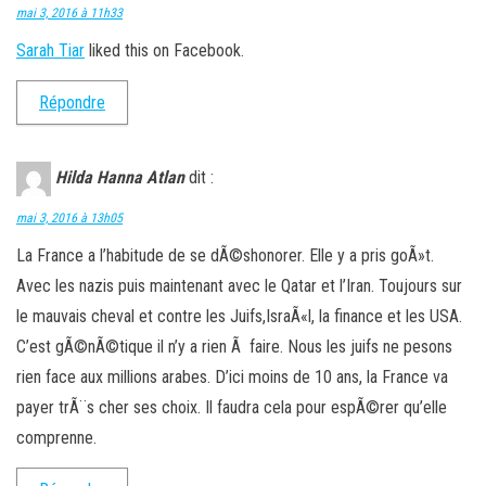
mai 3, 2016 à 11h33
Sarah Tiar
liked this on Facebook.
Répondre
Hilda Hanna Atlan
dit :
mai 3, 2016 à 13h05
La France a l’habitude de se dÃ©shonorer. Elle y a pris goÃ»t.
Avec les nazis puis maintenant avec le Qatar et l’Iran. Toujours sur
le mauvais cheval et contre les Juifs,IsraÃ«l, la finance et les USA.
C’est gÃ©nÃ©tique il n’y a rien Ã faire. Nous les juifs ne pesons
rien face aux millions arabes. D’ici moins de 10 ans, la France va
payer trÃ¨s cher ses choix. Il faudra cela pour espÃ©rer qu’elle
comprenne.