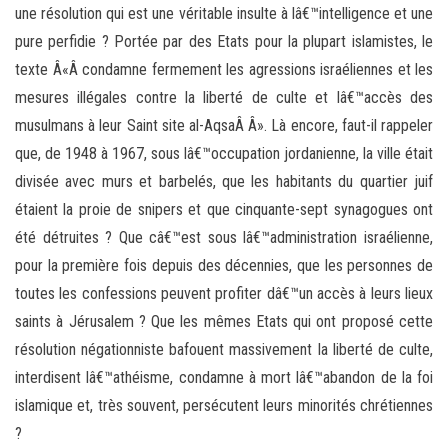
une résolution qui est une véritable insulte à lâ€™intelligence et une
pure perfidie ? Portée par des Etats pour la plupart islamistes, le
texte Â«Â condamne fermement les agressions israéliennes et les
mesures illégales contre la liberté de culte et lâ€™accès des
musulmans à leur Saint site al-AqsaÂ Â». Là encore, faut-il rappeler
que, de 1948 à 1967, sous lâ€™occupation jordanienne, la ville était
divisée avec murs et barbelés, que les habitants du quartier juif
étaient la proie de snipers et que cinquante-sept synagogues ont
été détruites ? Que câ€™est sous lâ€™administration israélienne,
pour la première fois depuis des décennies, que les personnes de
toutes les confessions peuvent profiter dâ€™un accès à leurs lieux
saints à Jérusalem ? Que les mêmes Etats qui ont proposé cette
résolution négationniste bafouent massivement la liberté de culte,
interdisent lâ€™athéisme, condamne à mort lâ€™abandon de la foi
islamique et, très souvent, persécutent leurs minorités chrétiennes
?