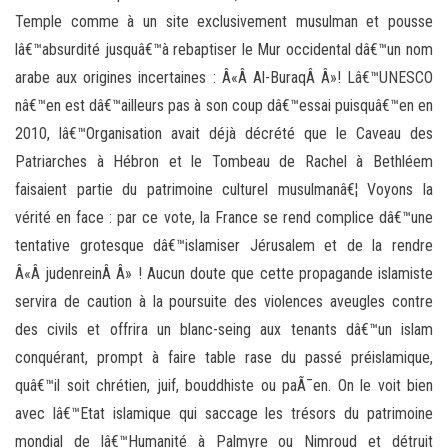
Temple comme à un site exclusivement musulman et pousse
lâ€™absurdité jusquâ€™à rebaptiser le Mur occidental dâ€™un nom
arabe aux origines incertaines : Â«Â Al-BuraqÂ Â»! Lâ€™UNESCO
nâ€™en est dâ€™ailleurs pas à son coup dâ€™essai puisquâ€™en en
2010, lâ€™Organisation avait déjà décrété que le Caveau des
Patriarches à Hébron et le Tombeau de Rachel à Bethléem
faisaient partie du patrimoine culturel musulmanâ€¦ Voyons la
vérité en face : par ce vote, la France se rend complice dâ€™une
tentative grotesque dâ€™islamiser Jérusalem et de la rendre
Â«Â judenreinÂ Â» ! Aucun doute que cette propagande islamiste
servira de caution à la poursuite des violences aveugles contre
des civils et offrira un blanc-seing aux tenants dâ€™un islam
conquérant, prompt à faire table rase du passé préislamique,
quâ€™il soit chrétien, juif, bouddhiste ou paÃ¯en. On le voit bien
avec lâ€™Etat islamique qui saccage les trésors du patrimoine
mondial de lâ€™Humanité à Palmyre ou Nimroud et détruit