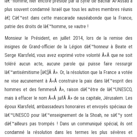
lâ€™homme, hier encore présidé par la Syrie de Bachar Al-Assad a
plus souvent condamné Israël que tous les autres membres réunis
â€¦ Câ€™est dans cette mascarade nauséabonde que la France,
patrie des droits de lâ€™homme, se vautre !
Monsieur le Président, en juillet 2014, lors de la remise des
insignes de Grand-officier de la Légion dâ€™honneur à Beate et
Serge Klarsfeld, vous avez exprimé votre volonté Â«Â que ne soit
toléré aucun acte, aucune parole qui puisse faire ressurgir
lâ€™antisémitisme [â€¦]Â Â». Or, la résolution que la France a votée
ne vise aucunement à Â«Â construire la paix dans lâ€™esprit des
hommes et des femmesÂ Â», raison dâ€™être de lâ€™UNESCO,
mais à effacer le nom Â«Â juifÂ Â» de sa capitale, Jérusalem. Les
époux Klarsfeld, ambassadeurs honoraires et envoyés spéciaux de
lâ€™UNESCO pour lâ€™enseignement de la Shoah, ne sâ€™y sont
dâ€™ailleurs pas trompés ! Dans un communiqué spécial, ils ont
condamné la résolution dans les termes les plus sévères et