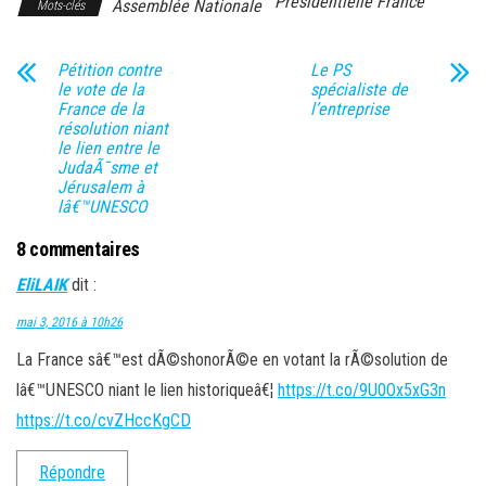
Présidentielle France
Assemblée Nationale
Mots-clés
Pétition contre
Le PS
le vote de la
spécialiste de
France de la
l’entreprise
résolution niant
le lien entre le
JudaÃ¯sme et
Jérusalem à
lâ€™UNESCO
8 commentaires
EliLAIK
dit :
mai 3, 2016 à 10h26
La France sâ€™est dÃ©shonorÃ©e en votant la rÃ©solution de
lâ€™UNESCO niant le lien historiqueâ€¦
https://t.co/9U0Ox5xG3n
https://t.co/cvZHccKgCD
Répondre