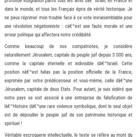
profonde indignation parmi tous les amis dâ€™Israël, en France et
dans le monde, et tous les Français épris de vérité historique. Je
ne peux réprimer mon trouble face à ce vote invraisemblable pour
une résolution négationniste : câ€™est une faute morale et une
erreur politique qui affectera notre crédibilité.
Comme beaucoup de nos compatriotes, je considère
naturellement Jérusalem, capitale du peuple juif depuis 3 000 ans,
comme la capitale éternelle et indivisible dâ€™Israël. Cette
position nâ€™est hélas pas la position officielle de la France,
exprimée par votre prédécesseur et vous-même, celle dâ€™une
Jérusalem, capitale de deux Etats. Pour autant, je suis sidéré que
notre pays se soit associé à une entreprise de falsification de
lâ€™Histoire dâ€™une rare violence symbolique, dont le seul objet
est de dépouiller le peuple juif de son patrimoine historique et
spirituel !
Véritable escroquerie intellectuelle, le texte se réfère au mont du