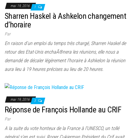
mai 19, 2016
1
Sharren Haskel à Ashkelon changement
d’horaire
Par
En raison d’un emploi du temps très chargé, Sharren Haskel de
retour des Etat-Unis enchaÃ®nera les réunions, elle nous a
demandé de décaler légèrement l’horaire à Ashkelon la réunion
aura lieu à 19 heures précises au lieu de 20 heures.
mai 19, 2016
3
Réponse de François Hollande au CRIF
Par
A la suite du vote honteux de la France à l’UNESCO, un tollé
général s’en est suivi, Roger Cukierman Président du Crif avait