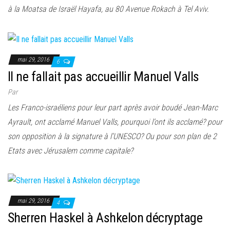
à la Moatsa de Israël Hayafa, au 80 Avenue Rokach à Tel Aviv.
mai 29, 2016
6
Il ne fallait pas accueillir Manuel Valls
Par
Les Franco-israéliens pour leur part après avoir boudé Jean-Marc
Ayrault, ont acclamé Manuel Valls, pourquoi l’ont ils acclamé? pour
son opposition à la signature à l’UNESCO? Ou pour son plan de 2
Etats avec Jérusalem comme capitale?
mai 29, 2016
4
Sherren Haskel à Ashkelon décryptage