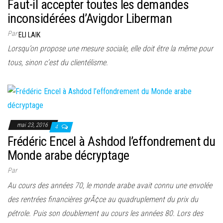
Faut-il accepter toutes les demandes
inconsidérées d’Avigdor Liberman
Par
ELI LAIK
Lorsqu’on propose une mesure sociale, elle doit être la même pour
tous, sinon c’est du clientélisme.
mai 23, 2016
4
Frédéric Encel à Ashdod l’effondrement du
Monde arabe décryptage
Par
Au cours des années 70, le monde arabe avait connu une envolée
des rentrées financières grÃ¢ce au quadruplement du prix du
pétrole. Puis son doublement au cours les années 80. Lors des