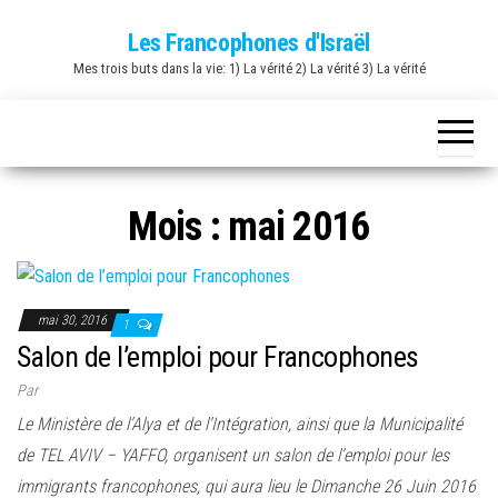
Skip
Les Francophones d'Israël
to
Mes trois buts dans la vie: 1) La vérité 2) La vérité 3) La vérité
the
content
Mois :
mai 2016
mai 30, 2016
1
Salon de l’emploi pour Francophones
Par
Le Ministère de l’Alya et de l’Intégration, ainsi que la Municipalité
de TEL AVIV – YAFFO, organisent un salon de l’emploi pour les
immigrants francophones, qui aura lieu le Dimanche 26 Juin 2016