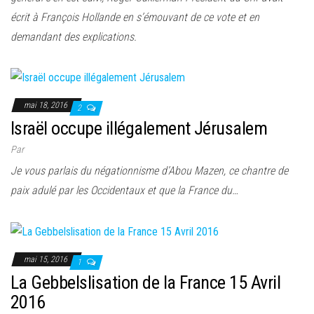
écrit à François Hollande en s’émouvant de ce vote et en
demandant des explications.
mai 18, 2016
2
Israël occupe illégalement Jérusalem
Par
Je vous parlais du négationnisme d’Abou Mazen, ce chantre de
paix adulé par les Occidentaux et que la France du…
mai 15, 2016
1
La Gebbelslisation de la France 15 Avril
2016