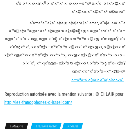
×‘×¨×ª ×’×•×œ×Ÿ × ×”×™×” ×¨×•×•×—×™×ª ×›×‘×¨ ×ž×”×©× ×”
×”×©×œ×™×©×™×ª ×©×œ×”.
×‘×—×ª×™×ž×” ×¢×œ ×¢×¦×•×ž×” ×–×•, ×”×¦×¨×›× ×™×
×™×¤×¢×™×œ×• ××ª ×ž×œ×•× ×ž×©×§×œ× ×œ×˜×•×‘×ª ×”×”×—
×œ×˜×” ×”× « ×œ. ×œ× ×¨×§ ×”×ž× ×•×™×™× ×©×œ ×’×•×œ×Ÿ ×”×
×‘×‘×¢×™×”. ×× ×”×ž×—×™×¨×™× ×©×•×‘ ×™×¢×œ×•, ×©×ž×•× ×”
×ž×™×œ×™×•× ×™ ×”×ž× ×•×™×™×, ×•×œ× ×ž×©× ×” ×‘××™×–×• ×—
×‘×¨×”, ×™×¡×‘×œ×• ×ž×”×ª×•×¦××•×ª. ×”×’×™×¢ ×”×–×ž×Ÿ
×œ×”×’×™×‘ ×‘×“×—×™×¤×•×ª.
×—×ª×•× ×¢×œ ×”×¢×¦×•×ž×”
:
Reproduction autorisée avec la mention suivante : © Eli LAIK pour
http://les-francophones-d-israel.com/
Catégorie
Elections Israël
Knesset