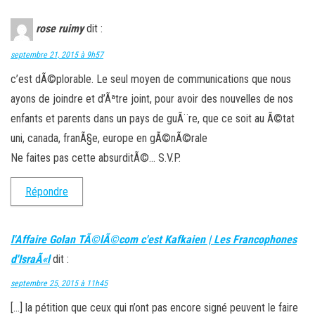
rose ruimy
dit :
septembre 21, 2015 à 9h57
c’est dÃ©plorable. Le seul moyen de communications que nous
ayons de joindre et d’Ãªtre joint, pour avoir des nouvelles de nos
enfants et parents dans un pays de guÃ¨re, que ce soit au Ã©tat
uni, canada, franÃ§e, europe en gÃ©nÃ©rale
Ne faites pas cette absurditÃ©… S.V.P.
Répondre
l'Affaire Golan TÃ©lÃ©com c'est Kafkaien | Les Francophones
d'IsraÃ«l
dit :
septembre 25, 2015 à 11h45
[…] la pétition que ceux qui n’ont pas encore signé peuvent le faire