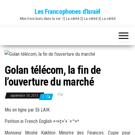
Skip
Les Francophones d'Israël
to
Mes trois buts dans la vie: 1) La vérité 2) La vérité 3) La vérité
the
content
Golan télécom, la fin de
l’ouverture du marché
Par
septembre 18, 2015
5
Mis en ligne par Eli LAIK
Petition in French English ×•×¢×‘×¨×™×ª
Monsieur Moshé Kakhlon Ministre des Finances. Copie pour