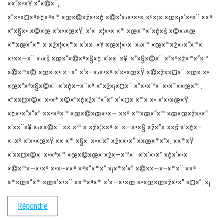
××“×•×Ÿ ×”×©×¨,
×”×•×¤×ª×¢×ª×™ ×œ×©×ž×•×¢ ×©×‘×›×•×•× ×ª×›× ×œ×¡×’×•×¨ ××ª
×”×§×• ×©×œ ×’×•×œ×Ÿ. ×‘×¨×¦×•× ×™ ×œ×™×“×¢×š ×©×›×œ
×™×œ×“×™ × ×ž×¦××™× ×‘××¨×¥ ×œ×¦×•×¨×›×™ ×œ×™×ž×•×“×™×
×•××—×¨ ×›×š ×œ×”×©×ª×§×¢ ×‘××¨×¥. ×”×§×©×¨ ×”×ª×ž×™×“×™
×©×™×© ×œ× ×• ×–×” ×‘×–×›×•×ª ×’×•×œ×Ÿ ×©×ž××¤×¨ ×œ× ×•
×œ×”×ª×§×©×¨ ×‘×¢×–×¨×ª ×”×ž×¡×¤×¨ ×”×•×™×¨×•×˜××œ×™ .
×”××¤×©×¨×•×ª ×©×”×¢×ž×™×“×” ×‘×¤× ×™× ×• ×’×•×œ×Ÿ
×¢×•×“×“×” ××•×ª×™ ×œ×©×œ×•×— ××ª ×™×œ×“×™ ×œ×œ×ž×•×“
×‘××¨×¥ ×›××©×¨ ×× ×™ × ×ž×¦××ª ×¨×—×•×§ ×ž×”× ××š ×‘×¢×–
×¨×ª ×’×•×œ×Ÿ ×× ×™ ×§×¨×•×‘×” ×ž××•×“ ××œ×™×”×. ××™×Ÿ
×‘××¤×©×¨×•×ª×™ ×œ×©×œ× ×ž×—×™×¨ ×’×‘×•×” ×¢×‘×•×¨
×©×™×—×•×ª ×•×–××ª ×ª×”×™×” ×¡×™×‘×” ×©××—×–×™×¨ ××ª
×™×œ×“×™ ×œ×’×•×¨ ××™×ª×™ ×‘×—×•×œ ×•×œ×œ×ž×•×“ ×¤×”..×¡
Répondre