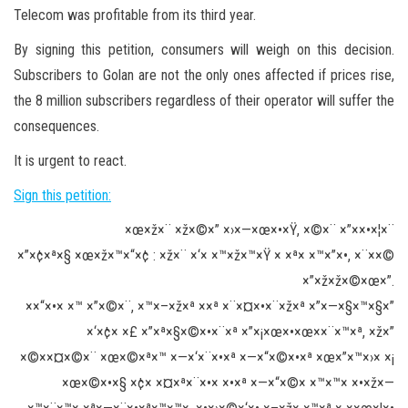
Telecom was profitable from its third year.
By signing this petition, consumers will weigh on this decision.
Subscribers to Golan are not the only ones affected if prices rise,
the 8 million subscribers regardless of their operator will suffer the
consequences.
It is urgent to react.
Sign this petition:
×œ×ž×¨ ×ž×©×” ×›×—×œ×•×Ÿ, ×©×¨ ×”××•×¦×¨
×”×¢×ª×§ ×œ×ž×™×“×¢ : ×ž×¨ ×‘× ×™×ž×™×Ÿ × ×ª× ×™×”×•, ×¨××©
×”×ž×ž×©×œ×”.
××“×•× ×™ ×”×©×¨, ×™×–×ž×ª ××ª ×¨×¤×•×¨×ž×ª ×”×—×§×™×§×”
×‘×¢× ×£ ×”×ª×§×©×•×¨×ª ×”×¡×œ×•×œ××¨×™×ª, ×ž×”
×©××¤×©×¨ ×œ×©×ª×™ ×—×‘×¨×•×ª ×—×“×©×•×ª ×œ×”×™×›× ×¡
×œ×©×•×§ ×¢× ×¤×ª×¨×•× ×•×ª ×—×“×©× ×™×™× ×•×ž×—