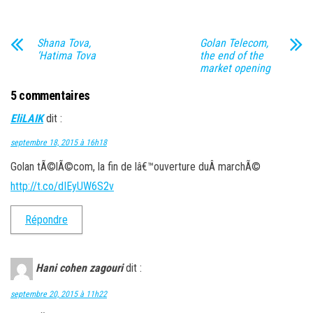
Shana Tova,
Golan Telecom,
‘Hatima Tova
the end of the
market opening
5 commentaires
EliLAIK
dit :
septembre 18, 2015 à 16h18
Golan tÃ©lÃ©com, la fin de lâ€™ouverture duÂ marchÃ©
http://t.co/dIEyUW6S2v
Répondre
Hani cohen zagouri
dit :
septembre 20, 2015 à 11h22