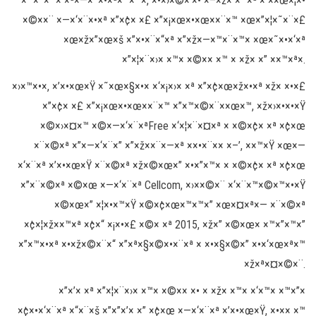
×™×¨×™× ×ª×—×¨×•×ª×™×™×, ×•×›×©×‘×• ×–×ž× ×™×ª × ××œ×¦×•
×©××¨ ×—×‘×¨×•×ª ×”×¢× ×£ ×”×¡×œ×•×œ××¨×™ ×œ×”×¦×˜×¨×£
×œ×ž×”×œ×š ×”×•×¨×“×ª ×”×ž×—×™×¨×™× ×œ×˜×•×‘×ª
×”×¦×¨×›× ×™× ×©×× ×™ × ×ž× ×” ××™×ª×.
×›×™×•×, ×’×•×œ×Ÿ ×˜×œ×§×•× ×‘×¡×›× ×ª ×”×¢×œ×ž×•×ª ×ž× ×•×£
×”×¢× ×£ ×”×¡×œ×•×œ××¨×™ ×”×™×©×¨××œ×™, ×ž×›×•×•×Ÿ
×©×›×¤×™ ×©×—×‘×¨×ªFree ×‘×¦×¨×¤×ª × ×©×¢× ×ª ×¢×œ
×¨×©×ª ×”×—×‘×¨×” ×”×ž××¨×—×ª ××•×¨×× ×–’, ××™×Ÿ ×œ×—
×‘×¨×ª ×’×•×œ×Ÿ ×¨×©×ª ×ž×©×œ×” ×•×”×™× × ×©×¢× ×ª ×¢×œ
×”×¨×©×ª ×©×œ ×—×‘×¨×ª Cellcom, ×›××©×¨ ×‘×¨×™×©×™×•×Ÿ
×©×œ×” ×¦×•×™×Ÿ ×©×¢×œ×™×™×” ×œ×¤×ª×— ×¨×©×ª
×¢×¦×ž××™×ª ×¢×“ ×¡×•×£ ×©× ×ª 2015, ×ž×” ×©×œ× ×™×”×™×”
×”×™×•×ª ×•×ž×©×¨×“ ×”×ª×§×©×•×¨×ª × ×•×§×©×” ×•×‘×œ×ª×™
×ž×ª×¤×©×¨.
×”×’× ×ª ×”×¦×¨×›× ×™× ×©×× ×• × ×ž× ×™× ×‘×™× ×™×”×
×¢×•×‘×¨×ª ×“×¨×š ×”×”×’× ×” ×¢×œ ×—×‘×¨×ª ×’×•×œ×Ÿ, ×•×× ×™