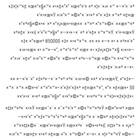
×ž×¦×™×¢ ×œ×”×§×™× ×•×¢×“×” ×œ×”×’× ×ª ×¦×¨×›× ×™ ×—×‘×¨×ª
×’×•×œ×Ÿ ×›×“×™ ×©×”×¨×•×ª ×”× ×ž× ×™×ª ×¢×œ
×”×ª×§×©×•×¨×ª ×”×¡×œ×•×œ××¨×™×ª ×”×™×©×¨××œ×™×ª
×ª×¢×¨×•×š ×‘×“×™×§×” ×—×•×–×¨×ª ×‘×¢× ×™×™×Ÿ. ×’×•×œ×Ÿ
×ž× ×”×œ×ª 850000 ×ž× ×•×™×™×. ×× ×× ×—× ×• × ×ª××’×“
×›×•×œ× ×• ×™×—×“, ×™×”×™×” ×œ× ×• ×ž×¡×¤×™×§ ×›×•×—
×”×›×¨×¢×” ×›×“×™ ×©×”×¨×©×•×ª ×ª×—×™×œ ×©×™× ×•×™×™×
×‘×ž×¢×¨×›×ª ×–×•.
×× ×—×‘×¨×” ×ž×ª×—×¨×™×ª ×ª×¨×›×•×© ××ª ×’×•×œ×Ÿ, ×”×ž×—
×™×¨×™× ×©×•×‘ ×™×”×™×• ×‘×ž×’×ž×ª ×¢×œ×™×”, ×”× ×¢×œ×• 50
××’×•×¨×•×ª ×œ×“×§×” ×•×”×©×™×¨×•×ª×™× ×™×¦×•×ž×¦×ž×•.
×¤×™×ª×¨×•×Ÿ ××œ×˜×¨× ×˜×™×‘×™ ×©×™×™×ª×Ÿ ×©×”×•×ª ×œ×
—×•×‘×” ×”×ž×™×™×“×™×ª ×œ×”×§×™× ×¨×©×ª ×¢×¦×ž××™×ª
×™××¤×©×¨ ×œ×’×•×œ×Ÿ ×œ××ª×¨ ×©×•×ª×£ ×¤×™× × ×¡×™
×›×“×™ ×œ×¢× ×•×ª ×¢×œ ×“×¨×™×©×” ×–×•. × ×¦×™×™×Ÿ ×©×—