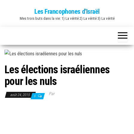
Skip
Les Francophones d'Israël
to
Mes trois buts dans la vie: 1) La vérité 2) La vérité 3) La vérité
the
content
Les élections israéliennes
pour les nuls
Par
août 24, 2015
6