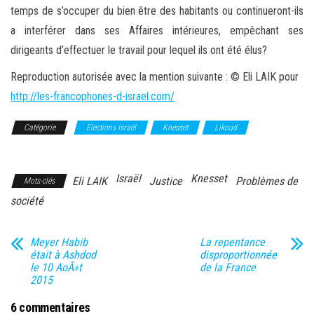
temps de s’occuper du bien être des habitants ou continueront-ils
a interférer dans ses Affaires intérieures, empêchant ses
dirigeants d’effectuer le travail pour lequel ils ont été élus?
Reproduction autorisée avec la mention suivante : © Eli LAIK pour
http://les-francophones-d-israel.com/
Catégorie
Elections Israël
Knesset
Likoud
Problèmes
de société
Israël
Knesset
Eli LAIK
Justice
Problèmes de
Mots-clés
société
Meyer Habib
La repentance
était à Ashdod
disproportionnée
le 10 AoÃ»t
de la France
2015
6 commentaires