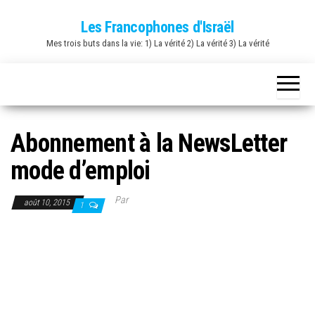
Skip
Les Francophones d'Israël
to
Mes trois buts dans la vie: 1) La vérité 2) La vérité 3) La vérité
the
content
Abonnement à la NewsLetter
mode d’emploi
Par
août 10, 2015
1