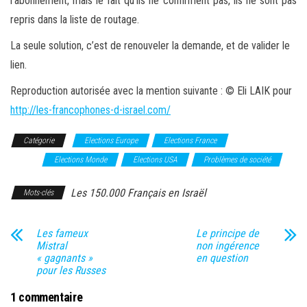
l’abonnement, mais le fait qu’ils ne confirment pas, ils ne sont pas
repris dans la liste de routage.
La seule solution, c’est de renouveler la demande, et de valider le
lien.
Reproduction autorisée avec la mention suivante : © Eli LAIK pour
http://les-francophones-d-israel.com/
Catégorie
Elections Europe
Elections France
Elections
Israël
Elections Monde
Elections USA
Problèmes de société
Les 150.000 Français en Israël
Mots-clés
Les fameux
Le principe de
Mistral
non ingérence
« gagnants »
en question
pour les Russes
1 commentaire