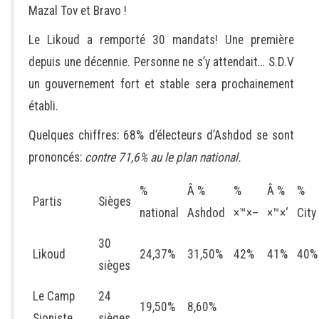
Mazal Tov et Bravo !
Le Likoud a remporté 30 mandats! Une première
depuis une décennie. Personne ne s’y attendait… S.D.V
un gouvernement fort et stable sera prochainement
établi.
Quelques chiffres: 68% d’électeurs d’Ashdod se sont
prononcés:
contre 71,6% au le plan national.
%
Â %
%
Â %
%
Partis
Sièges
national
Ashdod
×™×–
×™×‘
City
30
Likoud
24,37%
31,50%
42%
41%
40%
sièges
Le Camp
24
19,50%
8,60%
Sioniste
sièges