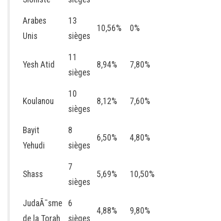
Arabes
13
10,56%
0%
Unis
sièges
11
Yesh Atid
8,94%
7,80%
sièges
10
Koulanou
8,12%
7,60%
sièges
Bayit
8
6,50%
4,80%
Yehudi
sièges
7
Shass
5,69%
10,50%
sièges
JudaÃ¯sme
6
4,88%
9,80%
de la Torah
sièges