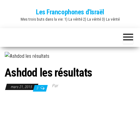
Skip
Les Francophones d'Israël
to
Mes trois buts dans la vie: 1) La vérité 2) La vérité 3) La vérité
the
content
Ashdod les résultats
Par
mars 21, 2015
3