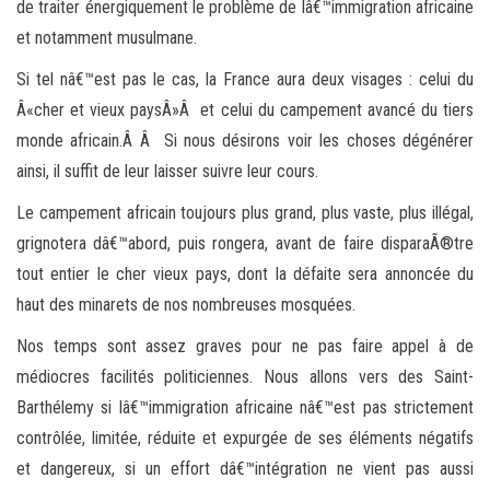
de traiter énergiquement le problème de lâ€™immigration africaine
et notamment musulmane.
Si tel nâ€™est pas le cas, la France aura deux visages : celui du
Â«cher et vieux paysÂ»Â et celui du campement avancé du tiers
monde africain.Â Â Si nous désirons voir les choses dégénérer
ainsi, il suffit de leur laisser suivre leur cours.
Le campement africain toujours plus grand, plus vaste, plus illégal,
grignotera dâ€™abord, puis rongera, avant de faire disparaÃ®tre
tout entier le cher vieux pays, dont la défaite sera annoncée du
haut des minarets de nos nombreuses mosquées.
Nos temps sont assez graves pour ne pas faire appel à de
médiocres facilités politiciennes. Nous allons vers des Saint-
Barthélemy si lâ€™immigration africaine nâ€™est pas strictement
contrôlée, limitée, réduite et expurgée de ses éléments négatifs
et dangereux, si un effort dâ€™intégration ne vient pas aussi