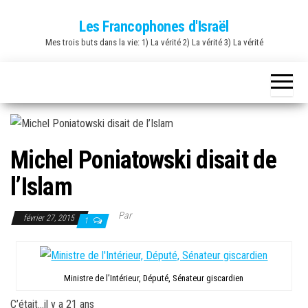
Skip
Les Francophones d'Israël
to
Mes trois buts dans la vie: 1) La vérité 2) La vérité 3) La vérité
the
content
Michel Poniatowski disait de
l’Islam
Par
février 27, 2015
1
Ministre de l’Intérieur, Député, Sénateur giscardien
C’était…il y a 21 ans