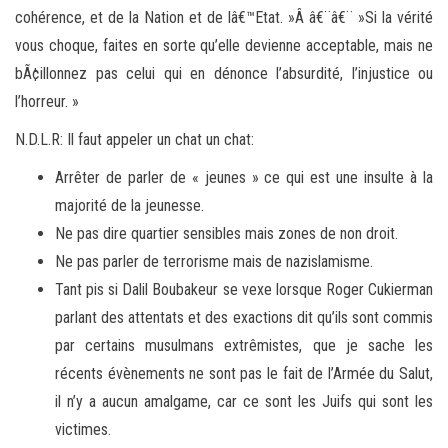
cohérence, et de la Nation et de lâ€™Etat. »Â â€¨â€¨ »Si la vérité
vous choque, faites en sorte qu’elle devienne acceptable, mais ne
bÃ¢illonnez pas celui qui en dénonce l’absurdité, l’injustice ou
l’horreur. »
N.D.L.R: Il faut appeler un chat un chat:
Arrêter de parler de « jeunes » ce qui est une insulte à la
majorité de la jeunesse.
Ne pas dire quartier sensibles mais zones de non droit.
Ne pas parler de terrorisme mais de nazislamisme.
Tant pis si Dalil Boubakeur se vexe lorsque Roger Cukierman
parlant des attentats et des exactions dit qu’ils sont commis
par certains musulmans extrêmistes, que je sache les
récents évènements ne sont pas le fait de l’Armée du Salut,
il n’y a aucun amalgame, car ce sont les Juifs qui sont les
victimes.