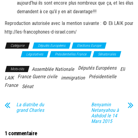
aujourd’hui ils sont encore plus nombreux que ça, et les élus
demandent à ce qu’il y en ait davantage!!!
Reproduction autorisée avec la mention suivante : © Eli LAIK pour
http://les-francophones-d-israel.com/
Catégorie
Députés Européens
Elections Europe
Elections
France
Législatives
Présidentielles France
Sénatoriales
Députés Européens
Assemblée Nationale
Eli
Mots-clés
France Guerre civile
Présidentielle
LAIK
immigration
France
Sénat
La diatribe du
Benyamin
grand Charles
Netanyahou à
Ashdod le 14
Mars 2015
1 commentaire