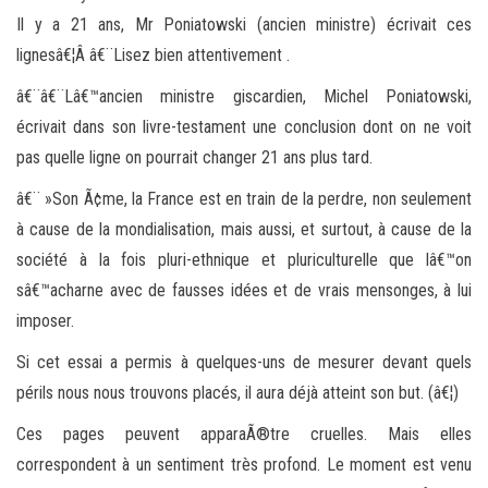
Il y a 21 ans, Mr Poniatowski (ancien ministre) écrivait ces
lignesâ€¦Â â€¨Lisez bien attentivement .
â€¨â€¨Lâ€™ancien ministre giscardien, Michel Poniatowski,
écrivait dans son livre-testament une conclusion dont on ne voit
pas quelle ligne on pourrait changer 21 ans plus tard.
â€¨ »Son Ã¢me, la France est en train de la perdre, non seulement
à cause de la mondialisation, mais aussi, et surtout, à cause de la
société à la fois pluri-ethnique et pluriculturelle que lâ€™on
sâ€™acharne avec de fausses idées et de vrais mensonges, à lui
imposer.
Si cet essai a permis à quelques-uns de mesurer devant quels
périls nous nous trouvons placés, il aura déjà atteint son but. (â€¦)
Ces pages peuvent apparaÃ®tre cruelles. Mais elles
correspondent à un sentiment très profond. Le moment est venu