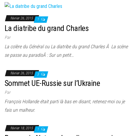
février 26, 2015
1
La diatribe du grand Charles
Par
La colère du Général ou La diatribe du grand Charles Â La scène
se passe au paradisÂ : Sur un petit…
février 26, 2015
3
Sommet UE-Russie sur l’Ukraine
Par
François Hollande était parti là bas en disant, retenez-moi ou je
fais un malheur.
février 18, 2015
1