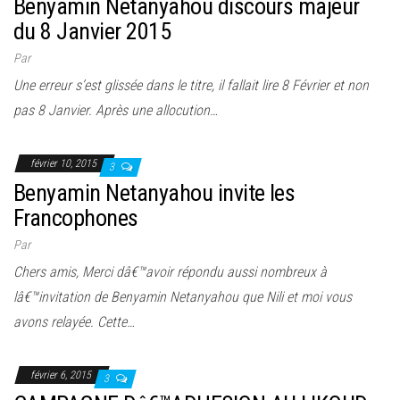
Benyamin Netanyahou discours majeur
du 8 Janvier 2015
Par
Une erreur s’est glissée dans le titre, il fallait lire 8 Février et non
pas 8 Janvier. Après une allocution…
février 10, 2015
3
Benyamin Netanyahou invite les
Francophones
Par
Chers amis, Merci dâ€™avoir répondu aussi nombreux à
lâ€™invitation de Benyamin Netanyahou que Nili et moi vous
avons relayée. Cette…
février 6, 2015
3