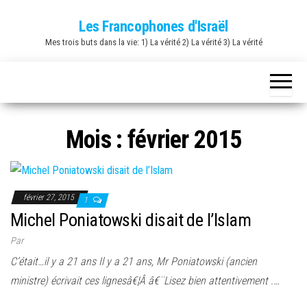
Skip
Les Francophones d'Israël
to
Mes trois buts dans la vie: 1) La vérité 2) La vérité 3) La vérité
the
content
Mois :
février 2015
février 27, 2015
1
Michel Poniatowski disait de l’Islam
Par
C’était…il y a 21 ans Il y a 21 ans, Mr Poniatowski (ancien
ministre) écrivait ces lignesâ€¦Â â€¨Lisez bien attentivement .…