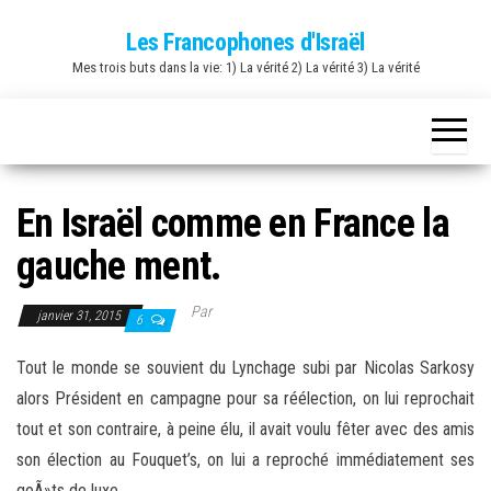
Skip
Les Francophones d'Israël
to
Mes trois buts dans la vie: 1) La vérité 2) La vérité 3) La vérité
the
content
En Israël comme en France la
gauche ment.
Par
janvier 31, 2015
6
Tout le monde se souvient du Lynchage subi par Nicolas Sarkosy
alors Président en campagne pour sa réélection, on lui reprochait
tout et son contraire, à peine élu, il avait voulu fêter avec des amis
son élection au Fouquet’s, on lui a reproché immédiatement ses
goÃ»ts de luxe.