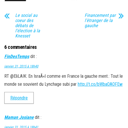
Le social au
Financement par
coeur des
l’étranger de la
débats de
gauche
l’élection à la
Knesset
6 commentaires
FinDesTemps
dit :
janvier 31, 2015 à 18h40
RT @EliLAIK: En IsraÃ«l comme en France la gauche ment.: Tout le
monde se souvient du Lynchage subi par
http://t.co/bWbaOAOFEw
Répondre
Maman Josiane
dit :
janvier 31, 2015 à 18h41