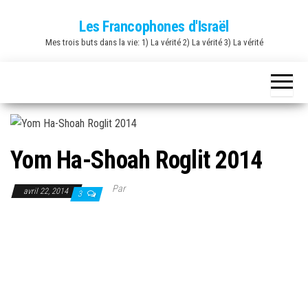
Skip
Les Francophones d'Israël
to
Mes trois buts dans la vie: 1) La vérité 2) La vérité 3) La vérité
the
content
Yom Ha-Shoah Roglit 2014
Par
avril 22, 2014
3