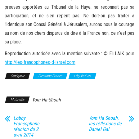
preuves apportées au Tribunal de la Haye, ne reconnait pas sa
participation, et ne s’en repent pas. Ne doit-on pas traiter à
l’identique son Consul Général à Jérusalem, aurons nous le courage
au nom de nos chers disparus de dire à la France non, ce n’est pas
sa place.
Reproduction autorisée avec la mention suivante : © Eli LAIK pour
http://les-francophones-d-israel.com
Catégorie
Elections France
Législatives
Les 150.000 Français
en Israël
Yom Ha-Shoah
Mots-clés
Lobby
Yom Ha Shoah,
Francophone
les réflexions de
réunion du 2
Daniel Gal
avril 2014