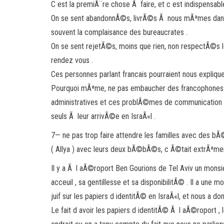
C est la premiÃ¨re chose Ã faire, et c est indispensable
On se sent abandonnÃ©s, livrÃ©s Ã nous mÃªmes dans un
souvent la complaisance des bureaucrates .
On se sent rejetÃ©s, moins que rien, non respectÃ©s l
rendez vous .
Ces personnes parlant francais pourraient nous explique
Pourquoi mÃªme, ne pas embaucher des francophones qui 
administratives et ces problÃ©mes de communication ? Et
seuls Ã leur arrivÃ©e en IsraÃ«l .
7— ne pas trop faire attendre les familles avec des bÃ©
( Allya ) avec leurs deux bÃ©bÃ©s, c Ã©tait extrÃªm
Il y a Ã l aÃ©roport Ben Gourions de Tel Aviv un monsi
acceuil , sa gentillesse et sa disponibilitÃ© . Il a une
juif sur les papiers d identitÃ© en IsraÃ«l, et nous a 
Le fait d avoir les papiers d identitÃ© Ã l aÃ©roport ,