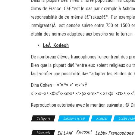
Dans la plupart des villes à forte population franco
Olims de France. Câ€™est le cas par exemple à Ashdod,
responsabilité de ce même â€˜rakazâ€™. Par exemple, 
immigrants)Â est censée suivre entre 750 et 1500 enfan
établir des normes adaptées aux besoins sur le terrain.
LeÂ Kodesh
De nombreux élèves francophones rencontrent des pro
Bien que la plupart dâ€™entre eux soient religieux ou tr
faut vérifier une possibilité dâ€™adapter les études d
Dina Cohen – ×“×™× ×” ×›×”×Ÿ
×¨×›×–×ª ×©×“×•×œ×ª ×”×¢×•×œ×™× ×ž×¦×¨×¤×ª ×•×“×•
Reproduction autorisée avec la mention suivante : © 
Catégorie
Elections Israël
Knesset
Lobby Fra
Knesset
Eli LAIK
Lobby Francophone
Mots-clés