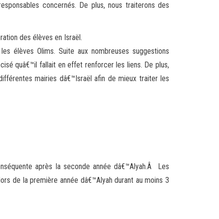
responsables concernés. De plus, nous traiterons des
ration des élèves en Israël.
r les élèves Olims. Suite aux nombreuses suggestions
 quâ€™il fallait en effet renforcer les liens. De plus,
fférentes mairies dâ€™Israël afin de mieux traiter les
conséquente après la seconde année dâ€™Alyah.Â Les
 lors de la première année dâ€™Alyah durant au moins 3