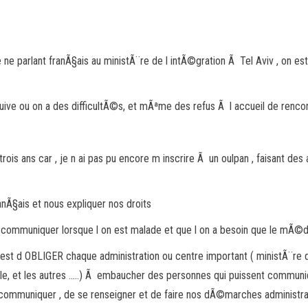
e parlant franÃ§ais au ministÃ¨re de l intÃ©gration Ã Tel Aviv , on est
e ou on a des difficultÃ©s, et mÃªme des refus Ã l accueil de rencontr
trois ans car , je n ai pas pu encore m inscrire Ã un oulpan , faisant de
anÃ§ais et nous expliquer nos droits
pas communiquer lorsque l on est malade et que l on a besoin que le mÃ©
st d OBLIGER chaque administration ou centre important ( ministÃ¨re de l
e, et les autres …..) Ã embaucher des personnes qui puissent communiq
 communiquer , de se renseigner et de faire nos dÃ©marches administrat