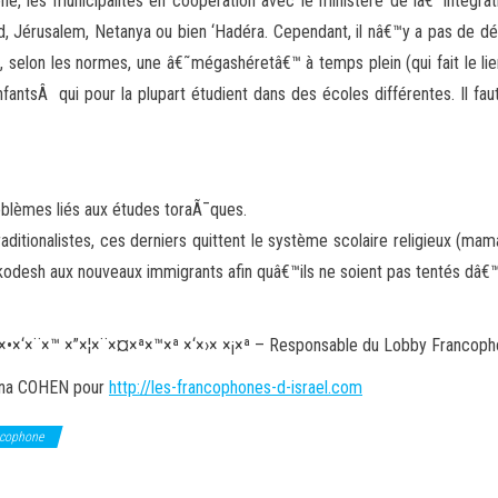
phone, les municipalités en coopération avec le ministère de lâ€™inté
 Jérusalem, Netanya ou bien ‘Hadéra. Cependant, il nâ€™y a pas de dé
selon les normes, une â€˜mégashéretâ€™ à temps plein (qui fait le lie
tsÂ qui pour la plupart étudient dans des écoles différentes. Il faut
blèmes liés aux études toraÃ¯ques.
aditionalistes, ces derniers quittent le système scolaire religieux (mam
e kodesh aux nouveaux immigrants afin quâ€™ils ne soient pas tentés dâ
×‘×¨×™ ×”×¦×¨×¤×ª×™×ª ×‘×›× ×¡×ª – Responsable du Lobby Francopho
Dina COHEN pour
http://les-francophones-d-israel.com
ncophone