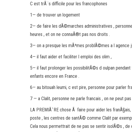
C est trÃ¨s difficile pour les francophones
1— de trouver un logement
2— de faire les dÃ©marches administratives , personne n
heures , et on ne connaÃ®t pas nos droits .
3— on a presque les mÃªmes problÃ©mes a l agence juiv
4— il faut aider et faciliter l emploi des olim ,
5— il faut prolonger les possibilitÃ©s d oulpan pendant 
enfants encore en France .
6— au bitouah leumi, c est pire, personne pour parler fr
7 — a Clalit, personne ne parle francais , on ne peut 
LA PREMIÃˆRE chose Ã faire pour aider les franÃ§ais, e
poste , les centres de santÃ© comme Clalit par exempl
Cela nous permettrait de ne pas se sentir isolÃ©s , de