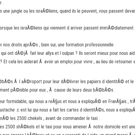
 .
e jungle ou les israÃ©liens, quand ils le peuvent, vous passent devan
orsque les israÃ©liens qui viennent d arriver passent immÃ©diatement 
r nos droits aprÃ©s , bien sur, une formation professionnelle .
ont dÃ©jÃ fait leur allya et l oulpan ? Ils seront mieux pour nous aid
 cela les aiderait Ã avoir un emploi pour vivre , au lieu de retourner 
bÃ©s Ã l aÃ©roport pour leur dÃ©livrer les papiers d identitÃ© et le re
ement pÃ©nible pour eux , Ã cause de leurs deux bÃ©bÃ©s .
eur formidable, qui nous a reÃ§us et nous a expliquÃ© en FranÃ§ais , tr
 moustache .c est lui qui nous a fait les cartes d identitÃ©s, nous a exp
donnÃ© les 2500 chekels , avant de commander le taxi .
 les 2500 shÃ©kels et le taxi pour nous amener Ã notre domicile est une