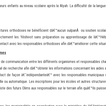
rs enfants au niveau scolaire après la Alyah. La difficulté de la langu
ctures orthodoxes ne bénéficient dâ€™aucun oulpanÂ ou soutien scolaire
irectement les Yéshivot sans préparation ou apprentissage de lâ€™Hé
ontact avec les responsables orthodoxes afin dâ€™améliorer cette situat
smes
 de communication entre les différents organismes et responsables ch
l de recherche afin dâ€™obtenir les informations concernant les aides at
tact de façon â€˜indépendanteâ€™ avec les responsables municipaux da
le ou automatique. Les inscriptions pour les écoles et autres structures 
 liste des futurs Olims aux responsables sur le terrain afin quâ€™ils puiss