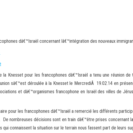
ncophones dâ€™Israël concernant lâ€™intégration des nouveaux immigrant
e la Knesset pour les francophones dâ€™Israël a tenu une réunion de 
réunion sâ€™est déroulée à la Knesset le MercrediÂ 19.02.14 en prése
ciations et dâ€™organismes francophone en Israël des villes de Jéru
aire pour les francophones dâ€™Israël a remercié les différents particip
.Â De nombreuses décisions sont en train dâ€™être prises concernant la
s qui connaissent la situation sur le terrain nous fassent part de leurs 