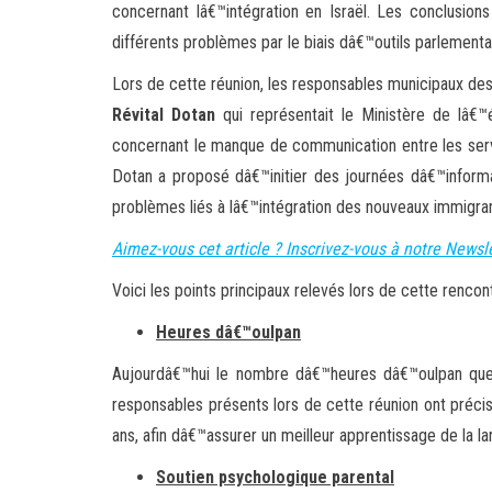
concernant lâ€™intégration en Israël. Les conclusio
différents problèmes par le biais dâ€™outils parlementa
Lors de cette réunion, les responsables municipaux des d
Révital Dotan
qui représentait le Ministère de lâ€™
concernant le manque de communication entre les servic
Dotan a proposé dâ€™initier des journées dâ€™informat
problèmes liés à lâ€™intégration des nouveaux immigran
Aimez-vous cet article ? Inscrivez-vous à notre Newsle
Voici les points principaux relevés lors de cette rencon
Heures dâ€™oulpan
Aujourdâ€™hui le nombre dâ€™heures dâ€™oulpan que
responsables présents lors de cette réunion ont préci
ans, afin dâ€™assurer un meilleur apprentissage de la la
Soutien psychologique parental