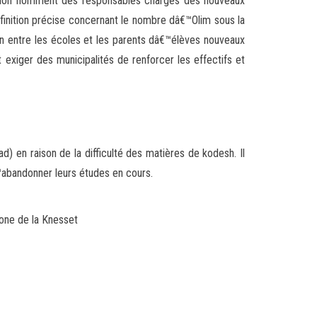
gration nomment des responsables chargés des nouveaux
finition précise concernant le nombre dâ€™Olim sous la
n entre les écoles et les parents dâ€™élèves nouveaux
 exiger des municipalités de renforcer les effectifs et
ad) en raison de la difficulté des matières de kodesh. Il
€™abandonner leurs études en cours.
ne de la Knesset