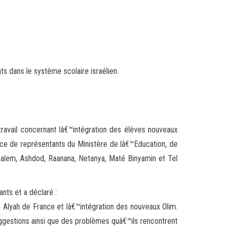
s dans le système scolaire israélien.
travail concernant lâ€™intégration des élèves nouveaux
nce de représentants du Ministère de lâ€™Education, de
salem, Ashdod, Raanana, Netanya, Maté Binyamin et Tel
ants et a déclaré :
 Alyah de France et lâ€™intégration des nouveaux Olim.
suggestions ainsi que des problèmes quâ€™ils rencontrent