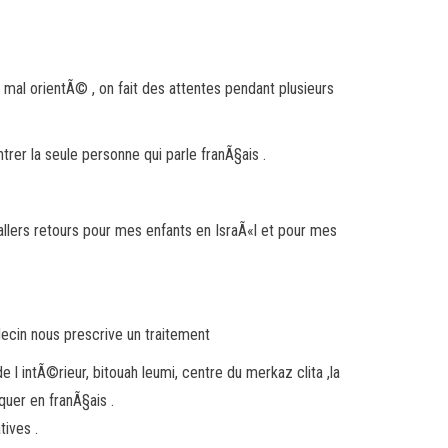
 mal orientÃ© , on fait des attentes pendant plusieurs
er la seule personne qui parle franÃ§ais .
s allers retours pour mes enfants en IsraÃ«l et pour mes
decin nous prescrive un traitement
 intÃ©rieur, bitouah leumi, centre du merkaz clita ,la
uer en franÃ§ais .
ives .