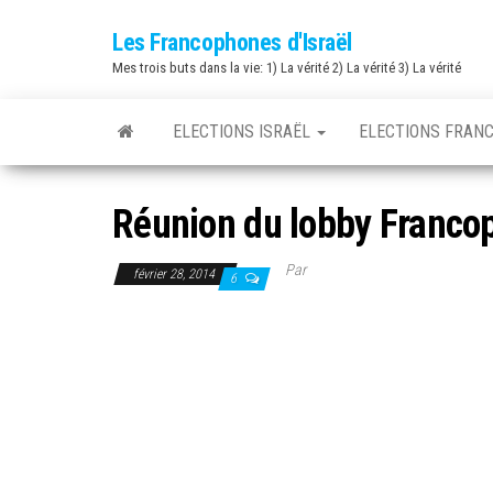
Skip
Les Francophones d'Israël
to
Mes trois buts dans la vie: 1) La vérité 2) La vérité 3) La vérité
the
content
ELECTIONS ISRAËL
ELECTIONS FRAN
Réunion du lobby Francop
Par
février 28, 2014
6