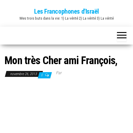
Skip
Les Francophones d'Israël
to
Mes trois buts dans la vie: 1) La vérité 2) La vérité 3) La vérité
the
content
Mon très Cher ami François,
Par
novembre 26, 2013
0