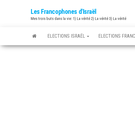
Skip
Les Francophones d'Israël
to
Mes trois buts dans la vie: 1) La vérité 2) La vérité 3) La vérité
the
content
ELECTIONS ISRAËL
ELECTIONS FRAN